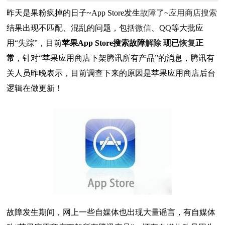
昨天是果粉疯掉的日子~App Store发生
故障
了~
应用商店
搜索
结果出现不
匹配
、混乱的问题，包括
微信
、QQ等大批应
用“失踪”，目前
苹果App Store搜索故障
解除
现已
恢复
正
常
，针对“苹果应用商店下架腾讯所有产品”的消息，腾讯有
关人员昨晚表示，目前调查下来的原因是苹果应用商店后台
逻辑在做更新！
故障发生期间，网上一些自媒体也出现大量谣言，有自媒体