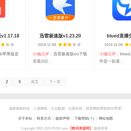
言：简体中文
分类：iPhone
语言：简体中文
分类：iPhone
日常应用
日常应用
情
查看详情
查看详
v1.17.18
迅雷极速版v1.23.20
blued直
2024-11-08
2024-11-08
v7.35
lab苹果版是
小编点评：
迅雷极速版ios下载
小编点评：
blu
下载
扫码立即下载
扫码立即
安装202...
件是一款基...
b苹果版
迅雷极速版
blued直
2
3
尾页
下一页
台：iOS
大小：197.16M
平台：iOS
大小：486.45M
言：简体中文
分类：iPhone
语言：简体中文
分类：iPhone
手机工具
网络聊天
情
查看详情
查看详
感谢速联科技、八度网络、九九数据、亿恩科技、群英网络赞助部分带宽!
关于本站
|
联系方式
|
版权声明
|
下载帮助(？)
|
网站地图
Copyright 2002-2020 95262.com
【数码资源网】
版权所有