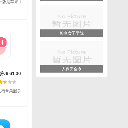
os版是苹果手
下载
p官网
检查女子学院
平台：iOS
语言：简体中文
情
人保安全令
6.61.30
民宿苹果版是
下载
.
苹果版
平台：iOS