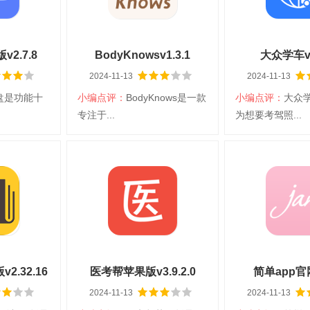
情
查看详情
查看详
2.7.8
BodyKnowsv1.3.1
大众学车v2
2024-11-13
2024-11-13
云盘是功能十
小编点评：
BodyKnows是一款
小编点评：
大众学
下载
扫码立即下载
扫码立即
专注于...
为想要考驾照...
官方版
BodyKnows
大众
台：iOS
大小：53.76M
平台：iOS
大小：109.75M
言：简体中文
分类：iPhone
语言：简体中文
分类：iPhone
日常应用
学习阅读
情
查看详情
查看详
2.32.16
医考帮苹果版v3.9.2.0
简单app官网
2024-11-13
2024-11-13