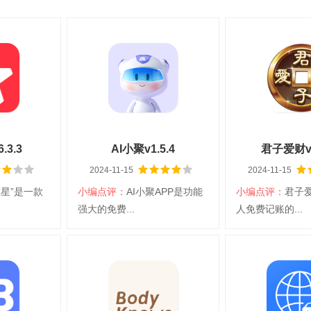
3.3
AI小聚v1.5.4
君子爱财v3
2024-11-15
2024-11-15
球星”是一款
小编点评：
AI小聚APP是功能
小编点评：
君子爱
强大的免费...
人免费记账的...
星
AI小聚
君子
台：iOS
大小：179.14M
平台：iOS
大小：22.99M
言：简体中文
分类：iPhone
语言：简体中文
分类：iPhone
手机工具
日常应用