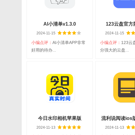
查看详情
查看详
AI小清单v1.3.0
123云盘官方版v
2024-11-15
2024-11-15
小编点评：
AI小清单APP非常
小编点评：
123
扫码立即下载
扫码立即
好用的待办...
分强大的云盘...
AI小清单
123云盘
大小：30.61M
平台：iOS
大小：114.35M
平
分类：iPhone
语言：简体中文
分类：iPhone
语
日常应用
手机工具
查看详情
查看详
今日水印相机苹果版
流利说阅读ios版v
2024-11-13
2024-11-13
v3.3.182