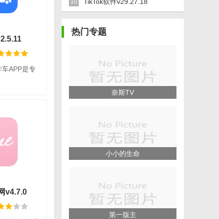
TikTok软件v29.27.18
10
情
热门专题
.5.11
车APP是专
下载
奈斯TV
学车
平台：iOS
语言：简体中文
小小的生命
情
v4.7.0
第一版主