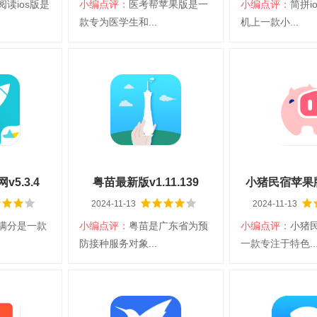
阅读ios版是
小编点评：
医考帮苹果版是一
小编点评：
简拼i
下载
扫码立即下载
扫码立即
款专为医学生和...
机上一款小...
os版
医考帮苹果版
简单ap
台：iOS
大小：328.30M
平台：iOS
大小：345.59M
言：简体中文
分类：iPhone
语言：简体中文
分类：iPhone
学习阅读
图片拍照
情
查看详情
查看详
5.3.4
粤苗最新版v1.11.139
小猪民宿苹果版v
2024-11-13
2024-11-13
满分是一款
小编点评：
粤苗是广东省为预
小编点评：
小猪
下载
扫码立即下载
扫码立即
防接种服务对象...
一款专注于特色..
分官网
粤苗最新版
小猪民宿
台：iOS
大小：74.58M
平台：iOS
大小：116.79M