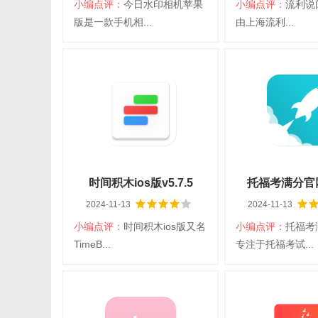
小编点评：
今日水印相机苹果
小编点评：
流利说
扫码立即下载
扫码立即
版是一款手机相...
由上海流利...
今日水印相机苹果版
流利说阅读i
大小：338.33M
平台：iOS
大小：150.39M
平
分类：iPhone
语言：简体中文
分类：iPhone
语
图片拍照
学习阅读
查看详情
查看详
时间积木ios版v5.7.5
托福考满分官网v
2024-11-13
2024-11-13
小编点评：
时间积木ios版又名
小编点评：
托福考
扫码立即下载
扫码立即
TimeB...
专注于托福考试...
时间积木ios版
托福考满
大小：148.07M
平台：iOS
大小：281.55M
平