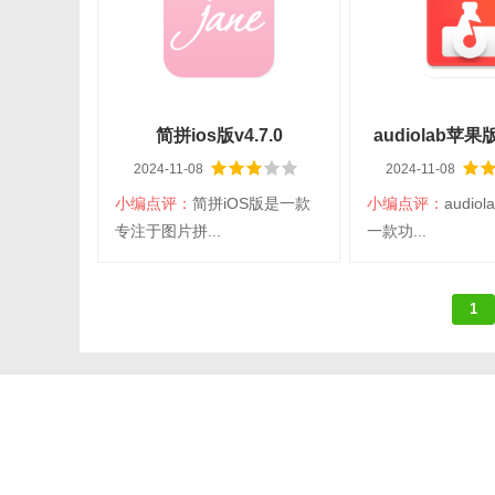
分类：iPhone
语言：简体中文
分类：iPhone
语
日常应用
学习阅读
查看详情
查看详
简拼ios版v4.7.0
audiolab苹果版
2024-11-08
2024-11-08
小编点评：
简拼iOS版是一款
小编点评：
audio
扫码立即下载
扫码立即
专注于图片拼...
一款功...
简拼ios版
audiola
1
大小：342.10M
平台：iOS
大小：124.56M
平
分类：iPhone
语言：简体中文
分类：iPhone
语
图片拍照
视频音频
查看详情
查看详