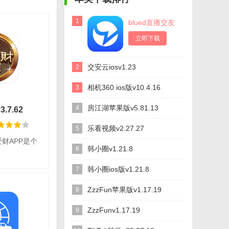
1
blued直播交友
软件v7.35.0
立即下载
交安云iosv1.23
2
相机360 ios版v10.4.16
3
房江湖苹果版v5.81.13
4
.7.62
乐看视频v2.27.27
5
财APP是个
韩小圈v1.21.8
6
韩小圈ios版v1.21.8
7
爱财
ZzzFun苹果版v1.17.19
8
平台：iOS
ZzzFunv1.17.19
9
语言：简体中文