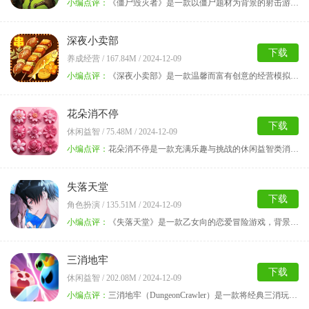
小编点评：
《僵尸毁灭者》是一款以僵尸题材为背景的射击游戏。玩家
深夜小卖部
下载
养成经营 / 167.84M / 2024-12-09
小编点评：
《深夜小卖部》是一款温馨而富有创意的经营模拟游戏。玩
花朵消不停
下载
休闲益智 / 75.48M / 2024-12-09
小编点评：
花朵消不停是一款充满乐趣与挑战的休闲益智类消除游戏。
失落天堂
下载
角色扮演 / 135.51M / 2024-12-09
小编点评：
《失落天堂》是一款乙女向的恋爱冒险游戏，背景设定在一
三消地牢
下载
休闲益智 / 202.08M / 2024-12-09
小编点评：
三消地牢（DungeonCrawler）是一款将经典三消玩法...