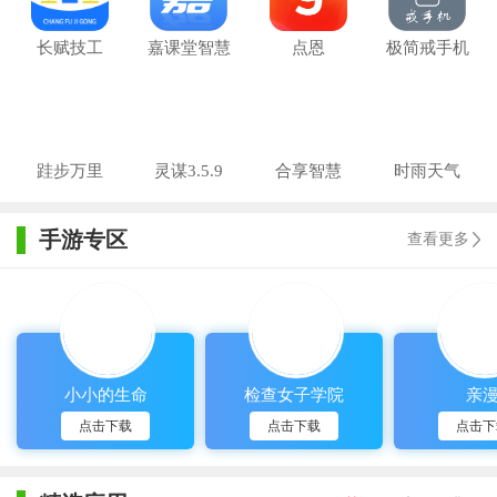
长赋技工
嘉课堂智慧
点恩
极简戒手机
v1.6.6 安卓版
教学
gratusv1.13.69
v1.4.11.0 安
v4.2.0001.0221.1011.10492
安卓版
卓版
安卓最新版
跬步万里
灵谋3.5.9
合享智慧
时雨天气
v1.3.13 安卓
5.4.8 安卓最
1.11.0
版
新版
手游专区
查看更多
小小的生命
检查女子学院
亲
点击下载
点击下载
点击下