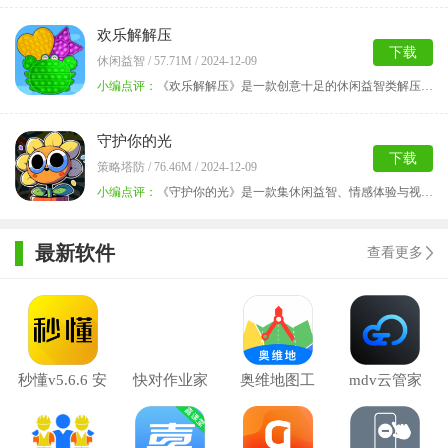
欢乐解解压
下载
休闲益智 / 57.71M / 2024-12-09
小编点评：
《欢乐解解压》是一款创意十足的休闲益智类解压游戏，旨
守护你的光
下载
策略塔防 / 76.46M / 2024-12-09
小编点评：
《守护你的光》是一款集休闲益智、情感体验与视觉享受于
最新软件
查看更多
秒懂v5.6.6 安
快对作业家
奥维地图工
mdv云管家
卓客户端
长版v6.14.0
具箱v2.9.7 安
v1.9.1 安卓版
安卓版
卓最新版