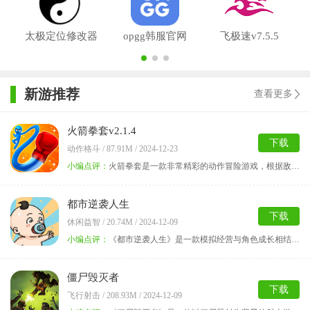
版
太极定位修改器
opgg韩服官网
飞极速v7.5.5
appv8.3.6
v6.10.91
新游推荐
查看更多
火箭拳套v2.1.4
下载
动作格斗 / 87.91M / 2024-12-23
小编点评：
火箭拳套是一款非常精彩的动作冒险游戏，根据敌人的位置
都市逆袭人生
下载
休闲益智 / 20.74M / 2024-12-09
小编点评：
《都市逆袭人生》是一款模拟经营与角色成长相结合的策略
僵尸毁灭者
下载
飞行射击 / 208.93M / 2024-12-09