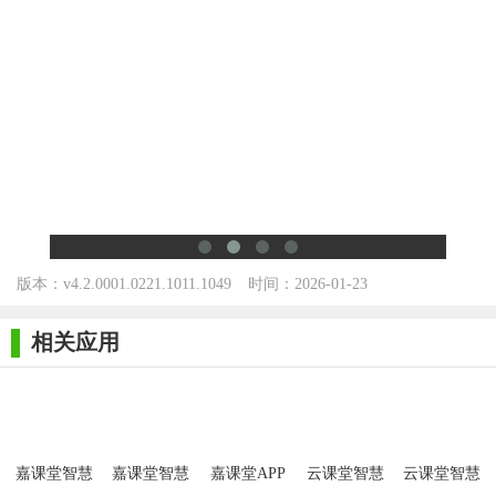
9、文件切换：在老师移动终端单独显示当前演示屏幕中已打
开文件列表，单击则切换到对应的文件；
10、推送资料：学生可接收推送到移动终端的文件；
11、幻灯片预览：在老师移动终端单独显示演示屏幕中当前
PPT 的幻灯片预览图，单击则跳转到对应的幻灯片；
12、遥控翻页：老师可控制演示屏幕中已打开文档的前后翻
页；
版本：v4.2.0001.0221.1011.1049
时间：2026-01-23
13、扫码登录：老师和学生通过课堂扫码登录，同时支持连
2 安卓最新版 for Android
接密码登录；
相关应用
更新内容
v4.00.0001.0218.1011.10492版本
修复若干 Bug。
嘉课堂智慧
嘉课堂智慧
嘉课堂APP
云课堂智慧
云课堂智慧
教学
教学软件
安卓手机版
教学
职教