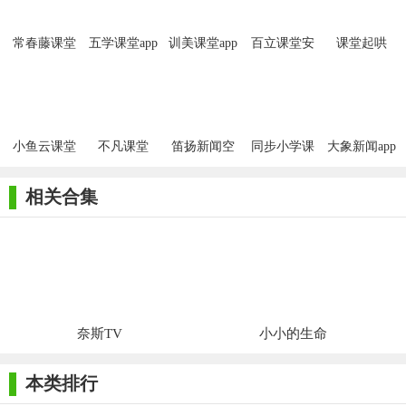
常春藤课堂
五学课堂app
训美课堂app
百立课堂安
课堂起哄
app
卓版
小鱼云课堂
不凡课堂
笛扬新闻空
同步小学课
大象新闻app
APP安卓版
中课堂app
堂免费版
名校课堂
相关合集
奈斯TV
小小的生命
本类排行