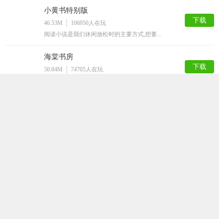
小黄书特别版
下载
46.53M
106950
人在玩
阅读小说是我们休闲放松时的主要方式,想要...
海棠书房
下载
50.84M
74705
人在玩
海棠书房app是一款自由免费的小说阅读软...
汤头条破解版
下载
68.44M
57577
人在玩
汤头条版是一款每天都会为你推送最新的资讯...
ss导航
下载
50.48M
50010
人在玩
ss导航app是一款拥有大量的漫画资源的...
嘿嘿连载官方安卓版
下载
64.43M
41665
人在玩