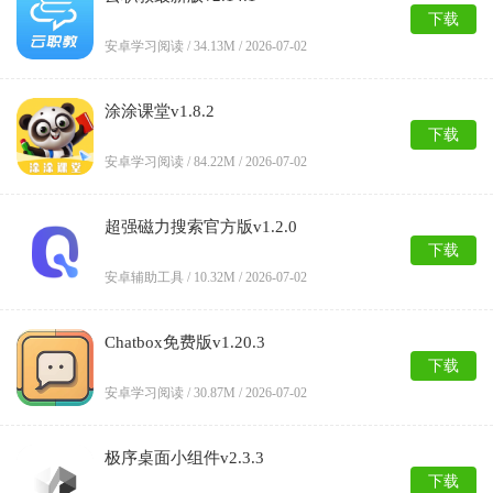
下载
安卓学习阅读 /
34.13M
/
2026-07-02
涂涂课堂v1.8.2
下载
安卓学习阅读 /
84.22M
/
2026-07-02
超强磁力搜索官方版v1.2.0
下载
安卓辅助工具 /
10.32M
/
2026-07-02
Chatbox免费版v1.20.3
下载
安卓学习阅读 /
30.87M
/
2026-07-02
极序桌面小组件v2.3.3
下载