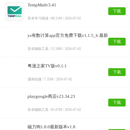
TempMailv3.41
下载
安卓学习阅读 /
88.51M
/
2026-07-02
ys有数计算app官方免费下载v1.1.5_h 最新
版
下载
安卓辅助工具 /
15.50M
/
2026-07-02
粤漫之家TV版v0.1.1
下载
漫画动漫 /
7.35M
/
2026-07-02
playgoogle商店v23.34.23
下载
安卓辅助工具 /
81.07M
/
2026-07-02
磁力狗1.8.0最新版本v1.8