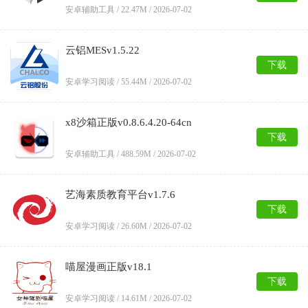
安卓辅助工具 /
22.47M
/
2026-07-02
云铝MESv1.5.22
下载
安卓学习阅读 /
55.44M
/
2026-07-02
x8沙箱正版v0.8.6.4.20-64cn
下载
安卓辅助工具 /
488.59M
/
2026-07-02
艺海素质教育平台v1.7.6
下载
安卓学习阅读 /
26.60M
/
2026-07-02
喵屋漫画正版v18.1
下载
安卓学习阅读 /
14.61M
/
2026-07-02