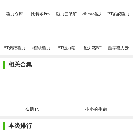
磁力仓库
比特冬Pro
磁力云破解
cilimao磁力
BT蚂蚁磁力
版
猫
天堂
BT鹦鹉磁力
bt樱桃磁力
BT磁力猪
磁力猪BT
酷享磁力云
搜索引擎
2020
相关合集
奈斯TV
小小的生命
本类排行