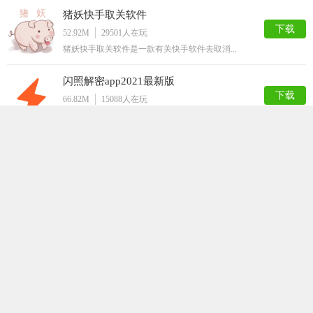
猪妖快手取关软件
下载
52.92M
29501
人在玩
猪妖快手取关软件是一款有关快手软件去取消...
闪照解密app2021最新版
下载
66.82M
15088
人在玩
闪照解密app2021最新版是一款专门针...
挂机大师
下载
40.98M
12849
人在玩
挂机大师是一款手机挂机工具。本款APP可...
嗅探
下载
63.50M
12814
人在玩
嗅探app，最新的网页资源获取工具，随时...
QQ解封神器
下载
32.36M
12786
人在玩