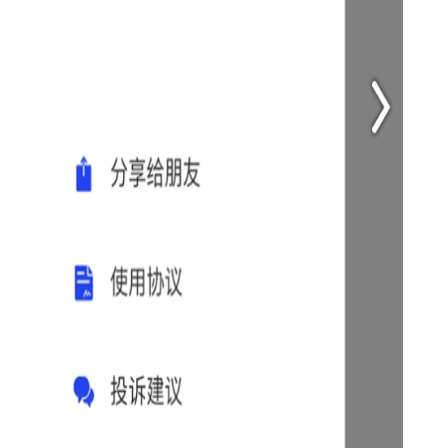
3. 快速预览：对于视频和音频资源，可以直接点击在线预览
功能，无需下载即可预览资源质量。
4. 自定义下载：支持自定义下载路径和下载速度限制，让用
户更加灵活地管理下载任务。
【超强磁力搜索官方版内容】
1. 资源丰富：涵盖了电影、电视剧、动漫、音乐、电子书、
软件等多种资源类型。
2. 更新及时：数据库实时更新，确保用户能够找到最新的资
源。
3. 界面简洁：界面设计简洁明了，操作便捷，新手也能快速
上手。
【超强磁力搜索官方版用法】
1. 打开超强磁力搜索官方版软件，进入主界面。