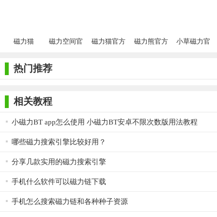
版
磁力猫
磁力空间官
磁力猫官方
磁力熊官方
小草磁力官
torrentkitty
方版
版
下载
方版
官方
热门推荐
相关教程
小磁力BT app怎么使用 小磁力BT安卓不限次数版用法教程
哪些磁力搜索引擎比较好用？
分享几款实用的磁力搜索引擎
手机什么软件可以磁力链下载
手机怎么搜索磁力链和各种种子资源