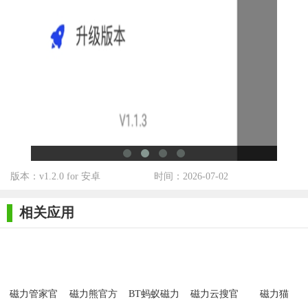
2. 在搜索框中输入想要搜索的资源名称或关键词。
3. 点击搜索按钮，等待搜索结果出现。
4. 在搜索结果中选择想要下载的资源，点击“下载”按钮。
5. 选择下载方式（如磁力链接、种子文件等），设置下载路
径和速度限制后开始下载。
【超强磁力搜索官方版推荐】
超强磁力搜索官方版凭借其强大的搜索功能、丰富的资源库
版本：v1.2.0 for 安卓
时间：2026-07-02
和简洁的操作界面，深受广大用户的喜爱和推荐。无论是寻找最
新的电影、电视剧，还是寻找学习资料、软件工具，它都能提供
相关应用
快速而精准的解决方案。同时，它还支持多种下载方式，让用户
能够根据自己的需求和习惯进行选择，是一款不可多得的资源搜
索工具。
磁力管家官
磁力熊官方
BT蚂蚁磁力
磁力云搜官
磁力猫
方版
版
搜索官方版
方版
cilimao官方