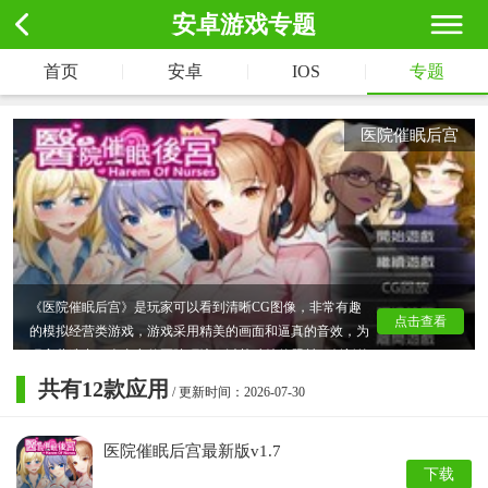
安卓游戏专题
|
|
|
首页
安卓
IOS
专题
医院催眠后宫
《医院催眠后宫》是玩家可以看到清晰CG图像，非常有趣
点击查看
的模拟经营类游戏，游戏采用精美的画面和逼真的音效，为
玩家营造出一个真实的医院环境。以其独特的题材、创新的
玩法和丰富的剧情内容吸引了大量玩家的喜爱哦！
共有
12
款应用
/ 更新时间：2026-07-30
医院催眠后宫最新版v1.7
下载