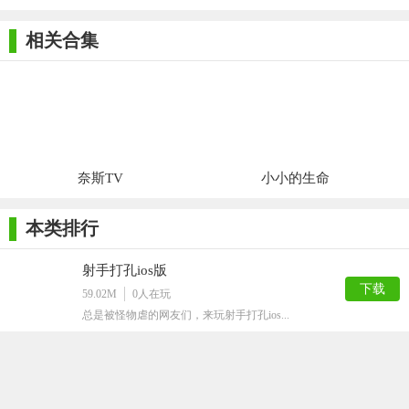
家
X苹果版
师
相关合集
奈斯TV
小小的生命
本类排行
射手打孔ios版
下载
59.02M
0
人在玩
总是被怪物虐的网友们，来玩射手打孔ios...
救护车模拟停车ios版
下载
86.82M
0
人在玩
模拟停车游戏你们也完了不少了吧，不知道你...