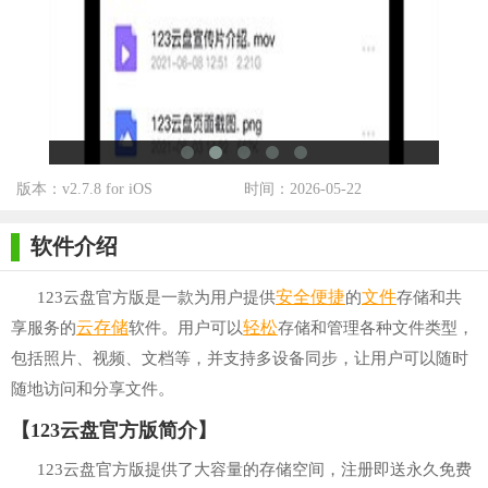
版本：v2.7.8 for iOS
时间：2026-05-22
软件介绍
安全
便捷
文件
123云盘官方版是一款为用户提供
的
存储和共
云存储
轻松
享服务的
软件。用户可以
存储和管理各种文件类型，
包括照片、视频、文档等，并支持多设备同步，让用户可以随时
随地访问和分享文件。
【123云盘官方版简介】
123云盘官方版提供了大容量的存储空间，注册即送永久免费