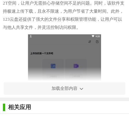
2T空间，让用户无需担心存储空间不足的问题。同时，该软件支
持极速上传下载，且永不限速，为用户节省了大量时间。此外，
123云盘还提供了强大的文件分享和权限管理功能，让用户可以
与他人共享文件，并灵活控制访问权限。
加载全部内容
相关应用