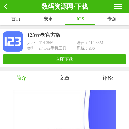
数码资源网·下载
首页
|
安卓
|
IOS
|
专题
123云盘官方版
大小：
114.35M
语言：114.35M
类别：iPhone手机工具
系统：iOS
立即下载
简介
文章
评论
|
|