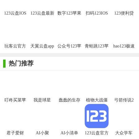
123云盘IOS
123云盘最新
数字123苹果
扫码123IOS
123便利贷
版
版
版
iPhone版
玩客云官方
天翼云盘app
公众号123苹
青蛙跳123苹
hao123极速
【123云盘官方版技巧】
下载
果版
果版
浏览器IOS
版
1. 批量上传：用户可以通过选择多个文件或文件夹进行批量
热门推荐
上传，提高上传效率。
2. 自动备份：123云盘支持自动备份功能，如自动照片备份、
联系人备份等，有效防止数据丢失和损坏。
叮咚买菜苹
我是球星
蠢蠢的生存
植物大战僵
弓箭传说2
3. URL直链下载：云盘内文件可通过URL直链提取，无需经
果手机版
尸2拓维版
过文件分享页，适用于图床、音视频分发等CDN应用场景。
【123云盘官方版亮点】
君子爱财
AI小聚
AI小清单
123云盘官方
大众学车
1. 大容量存储空间：注册即送永久免费2T空间，满足用户大