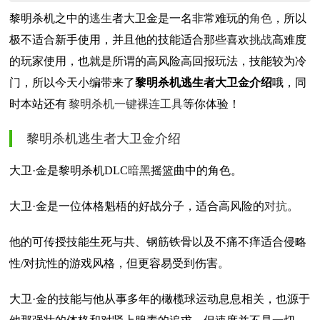
黎明杀机之中的
逃生
者大卫金是一名非常难玩的
角色
，所以
极不适合新手使用，并且他的技能适合那些喜欢
挑战
高难度
的玩家使用，也就是所谓的高风险高回报玩法，技能较为冷
门，所以今天小编带来了
黎明杀机逃生者大卫金介绍
哦，同
时本站还有
黎明杀机一键裸连工具
等你体验！
黎明杀机逃生者大卫金介绍
大卫·金是黎明杀机DLC
暗黑
摇篮曲中的角色。
大卫·金是一位体格魁梧的好战分子，适合高风险的
对抗
。
他的可传授技能生死与共、钢筋铁骨以及不痛不痒适合侵略
性/对抗性的游戏风格，但更容易受到伤害。
大卫·金的技能与他从事多年的橄榄球运动息息相关，也源于