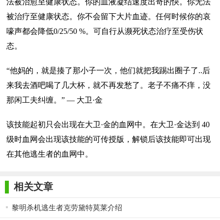
法被治愈至健康状态。你的血液凝结速度出奇的快。你无法
被治疗至健康状态。你不会留下大片血迹。任何时候你的哀
嚎声都会降低0/25/50 %。可自行从濒死状态治疗至受伤状
态。
“他妈的，就是揍了那小子一次，他们就把我踢出圈子了..后
来我去酒吧喝了几大杯，就不再发愁了。老子不痛不痒，没
那闲工夫纠缠。” — 大卫·金
该技能起初只会出现在大卫·金的血网中。在大卫·金达到 40
级时血网会出现该技能的可传授版，解锁后该技能即可出现
在其他逃生者的血网中。
相关文章
黎明杀机逃生者克劳黛特莫莱介绍