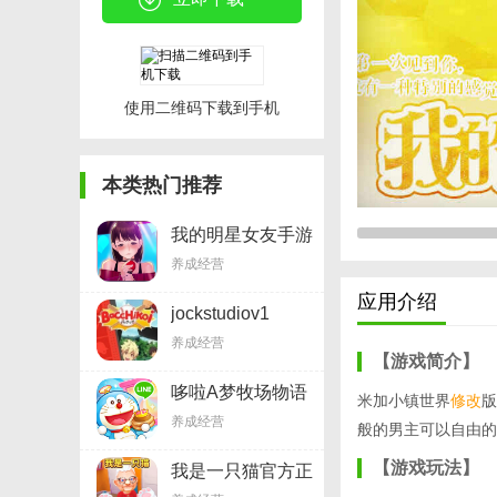
使用二维码下载到手机
本类热门推荐
我的明星女友手游
v2.3.7
养成经营
应用介绍
jockstudiov1
养成经营
【游戏简介】
哆啦A梦牧场物语
米加小镇世界
修改
版
v1.3.1
养成经营
般的男主可以自由的
【游戏玩法】
我是一只猫官方正
版v2.3