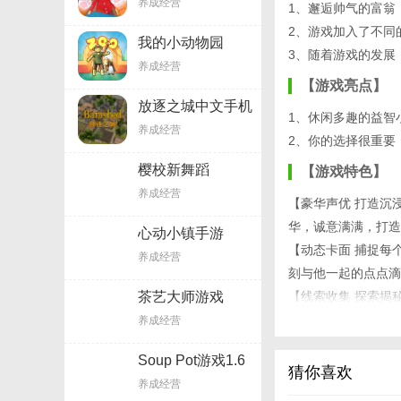
养成经营
1、邂逅帅气的富翁
2、游戏加入了不同
我的小动物园
3、随着游戏的发展
v0.6.1.8
养成经营
【游戏亮点】
放逐之城中文手机
1、休闲多趣的益智
版6.9
养成经营
2、你的选择很重要
樱校新舞蹈
【游戏特色】
v1.45.55
养成经营
【豪华声优 打造沉
华，诚意满满，打造
心动小镇手游
v6.11.34
【动态卡面 捕捉每
养成经营
刻与他一起的点点滴
茶艺大师游戏
【线索收集 探索揭
v1.4.1
的调查与严谨的推理
养成经营
【专属支线 逐步走
Soup Pot游戏1.6
界。你还可以通过不
猜你喜欢
养成经营
【游戏攻略】