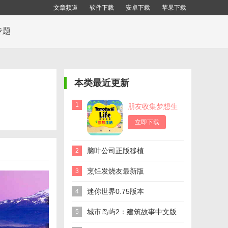
文章频道
软件下载
安卓下载
苹果下载
专题
本类最近更新
1
朋友收集梦想生
活
立即下载
脑叶公司正版移植
2
烹饪发烧友最新版
3
迷你世界0.75版本
4
城市岛屿2：建筑故事中文版
5