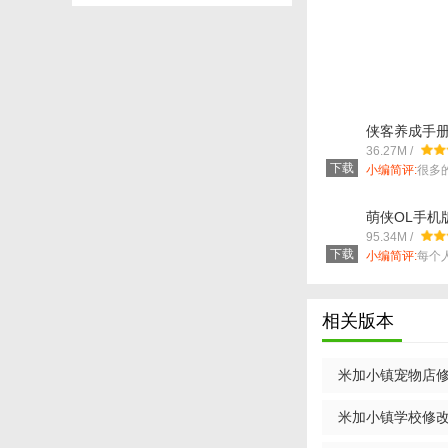
1.一款真实模拟与
2.丰富多样的主题
3.精彩有趣的文字
侠客养成手册
4.爱情的芬芳让你
百种武学) v1
36.27M /
下载
小编简评:
很多
【游戏点评】
想要玩到一种...
是一个真人拍摄电影
萌侠OL手机
v1.6 安卓版
选择不同的真人美女
95.34M /
下载
小编简评:
每个
属于自己的大...
相关版本
米加小镇宠物店修改版
米加小镇学校修改版