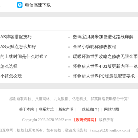
2
电信高速下载
AS阵容搭配技巧
数码宝贝奥米加兽进化路线详解
AS天赋点怎么加好
全民小镇昵称修改教程
园的上线时间是什么时候？
暖暖环游世界攻略之修改无限金币
镇怎么选择
怪物猎人世界4.01版更新内容一览
漠小镇怎么玩
怪物猎人世界PC版最低配置要求
感谢速联科技、八度网络、九九数据、亿恩科技、群英网络赞助部分带宽!
关于本站
|
联系方式
|
版权声明
|
下载帮助(？)
|
网站地图
Copyright 2002-2020 95262.com
【数码资源网】
版权所有
自互联网，版权归原著所有。如有侵权，敬请来信告知
（smzy2023@outlook.co