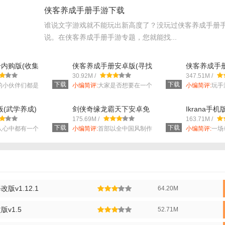
侠客养成手册手游下载
女孩约会的恋爱养成游戏，场景设定极为逼真形象。
谁说文字游戏就不能玩出新高度了？没玩过侠客养成手册
场景，不同主题让玩家感受不同的观感以及对应的措辞。
说。在侠客养成手册手游专题，您就能找...
对话，每一段剧情中都隐藏着一段结局，不同选择不同结局。
内购版(收集
侠客养成手册安卓版(寻找
侠客养成手
愈发嫌弃身上单身狗的味道，为了爱情赴汤蹈火，在所不惜。
.7 安卓版
身世之谜) v1.6 最新版
(武侠背景) 
30.92M /
347.51M /
版
下载
下载
的小伙伴们都是
小编简评:
大家是否想要在一个
小编简评:
玩手
充满武侠的世...
钱是必然的，..
剧情游戏,您可以通过视频来玩游戏,在这款恋爱之城真人恋爱手游安卓版
版(武学养成)
剑侠奇缘龙霸天下安卓免
Ikrana手
费版(绝顶的神功秘籍)
文字游戏) v
进行恋爱,多样化的对话内容拥有不同的游戏结局,如果您有兴趣的话可以试
175.69M /
163.71M /
v1.8 手机版
下载
下载
人心中都有一个
小编简评:
首部以全中国风制作
小编简评:
一场
的武侠游戏，...
即将开始,赶...
v1.12.1
64.20M
v1.5
52.71M