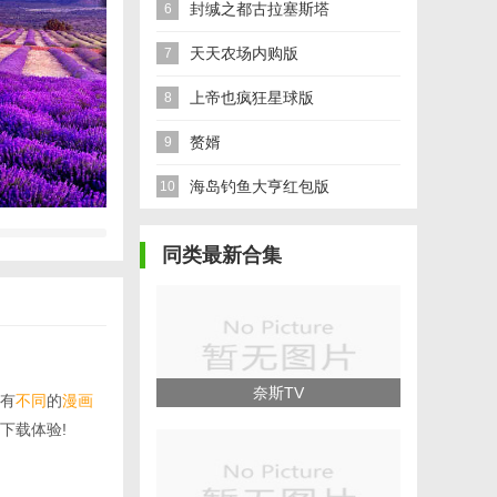
封缄之都古拉塞斯塔
6
天天农场内购版
7
上帝也疯狂星球版
8
赘婿
9
海岛钓鱼大亨红包版
10
同类最新合集
奈斯TV
有
不同
的
漫画
下载体验!