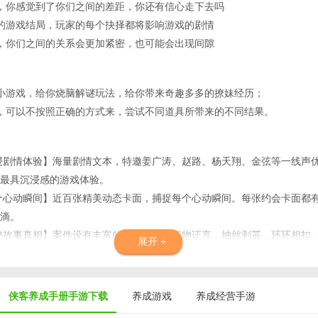
，你感觉到了你们之间的差距，你还有信心走下去吗
的游戏结局，玩家的每个抉择都将影响游戏的剧情
，你们之间的关系会更加紧密，也可能会出现间隙
小游戏，给你烧脑解谜玩法，给你带来奇趣多多的撩妹经历；
，可以不按照正确的方式来，尝试不同道具所带来的不同结果。
浸剧情体验】海量剧情文本，特邀姜广涛、赵路、杨天翔、金弦等一线声
最具沉浸感的游戏体验。
个心动瞬间】近百张精美动态卡面，捕捉每个心动瞬间。每张约会卡面都
滴。
秘故事真相】案件设有丰富的调查场景与证物证言，抽丝剥茧，环环相扣
展开 +
，探寻案件的真相。
入他的内心】每位主角都拥有专属个人支线，探索他不为人知的另一面，
同的选项，达成多种故事结局。
侠客养成手册手游下载
养成游戏
养成经营手游