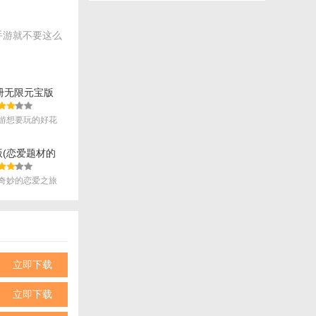
手游就不要这么
册无限元宝版
v1.8 安卓手机
游想要玩的好花
.
中您可以自由的
机版(恋爱题材的
1.8 安卓版
试哦!
奇妙的恋爱之旅
立即下载
立即下载