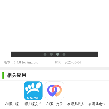
必备的您：
1、挂念在老家的父母；
2、两地分居的夫妻；
3、小孩在外读书工作；
4、亲密的情侣。
温馨提示：
版本：1.4.8 for Android
时间：2026-03-04
请在安装的时候允许使用手机定位，否则无法定位！
使用说明：
相关应用
1、注册；
2、创建或者加入已有家庭群组；
3、点击TA即可看到TA的位置。
在哪儿呢
哪儿呢安卓
在哪儿定位
在哪儿找人
在哪儿定位
更新日志：
版
软件