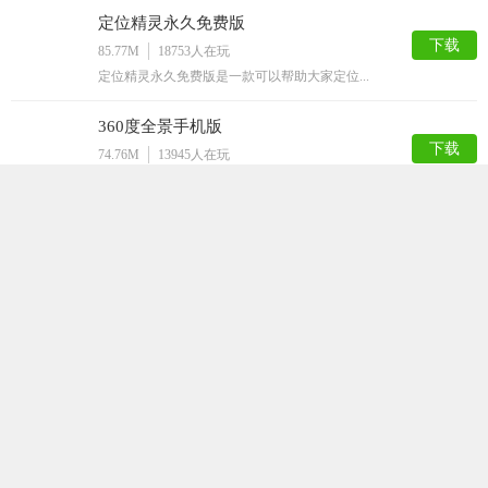
定位精灵永久免费版
下载
85.77M
18753
人在玩
定位精灵永久免费版是一款可以帮助大家定位...
360度全景手机版
下载
74.76M
13945
人在玩
想不想在手机上看到全景的地图呢？用360...
虚拟定位精灵
下载
63.50M
9993
人在玩
虚拟定位精灵app是一款让你随心所欲的改...
草莓地图安卓版
下载
65.27M
8648
人在玩
这是一款非常实用的导航软件，草莓地图安卓...
中国地图高清版可放大版
下载
81.65M
8345
人在玩