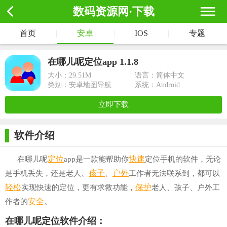
数码资源网·下载
首页
|
安卓
|
IOS
|
专题
在哪儿呢定位app 1.1.8
大小：
29.51M
语言：简体中文
类别：安卓地图导航
系统：Android
立即下载
软件介绍
定位
快速
在哪儿呢
app是一款能帮助你
定位手机的软件，无论
孩子
户外
是手机丢失，还是老人、
、
工作者无法联系到，都可以
轻松
保护
实现快速的定位，更有求救功能，
老人、孩子、户外工
安全
作者的
。
在哪儿呢定位软件介绍：