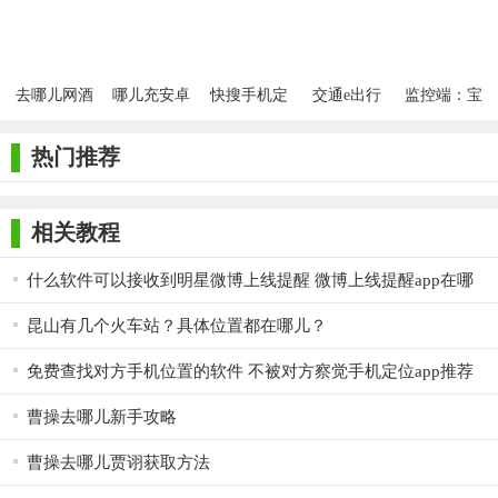
支持家人位置变化时的推送通知功能
包名：com.conghe.zainaerne
去哪儿网酒
哪儿充安卓
快搜手机定
交通e出行
监控端：宝
店预订安卓
正式版
位app
app手机版
宝在哪儿
版
MD5：2ce379918c81550a339f8dc0b6c4fb62
热门推荐
相关教程
什么软件可以接收到明星微博上线提醒 微博上线提醒app在哪
儿下载
昆山有几个火车站？具体位置都在哪儿？
免费查找对方手机位置的软件 不被对方察觉手机定位app推荐
曹操去哪儿新手攻略
曹操去哪儿贾诩获取方法