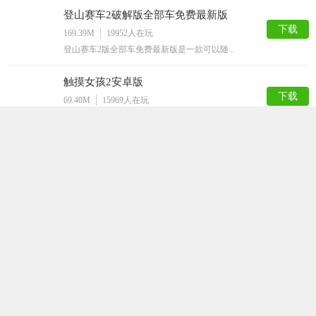
登山赛车2破解版全部车免费最新版
下载
169.39M
19952
人在玩
登山赛车2版全部车免费最新版是一款可以随...
触摸女孩2安卓版
下载
69.40M
15969
人在玩
各位宅男们，你们一定会感谢小编的，这个专...
飞镖忍者Android版
下载
67.26M
12276
人在玩
追求高品质生活的你，是不是普通的切水果游...
疯狂屁股手机修改版
下载
76.57M
8115
人在玩
都说屁股大生儿子，真的是这样么？来疯狂屁...
猛男诞生记
下载
88.84M
7810
人在玩