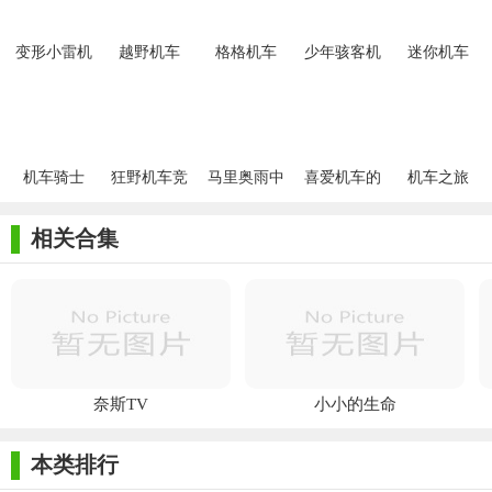
变形小雷机
越野机车
格格机车
少年骇客机
迷你机车
车赛
车赛
机车骑士
狂野机车竞
马里奥雨中
喜爱机车的
机车之旅
速
机车
女孩
相关合集
奈斯TV
小小的生命
本类排行