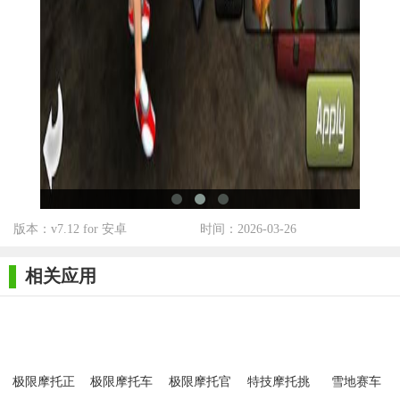
级自己的摩托车，提升性能。
【极限摩托3正版技巧】
1. 熟悉赛道：在比赛前，先熟悉赛道的布局和障碍物，有助
于更好地完成比赛。
2. 合理使用道具：在比赛中，要根据实际情况合理使用道
具，提升自己的竞技优势。
3. 保持稳定的速度：在比赛中，保持稳定的速度是非常重要
的，避免因为过度加速而失控。
版本：v7.12 for 安卓
时间：2026-03-26
【极限摩托3正版测评】
相关应用
《极限摩托3》凭借其出色的画面和紧张刺激的游戏体验，成
为了许多玩家心目中的最佳摩托车竞速游戏。游戏中的多种玩法
和丰富的道具系统，让玩家在游戏中能够体验到更多的乐趣。同
时，游戏还具有较高的挑战性，能够激发玩家的竞技欲望。总体
极限摩托正
极限摩托车
极限摩托官
特技摩托挑
雪地赛车
来说，《极限摩托3》是一款值得一试的摩托车竞速游戏。
版
正版
方正版
战正版
2021正版