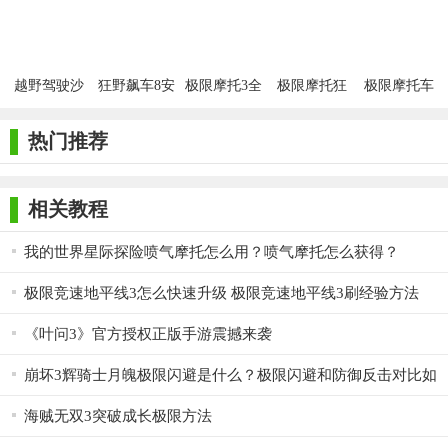
越野驾驶沙
狂野飙车8安
极限摩托3全
极限摩托狂
极限摩托车
漠正版
卓正版
关卡版
飙3
内置菜单
热门推荐
相关教程
我的世界星际探险喷气摩托怎么用？喷气摩托怎么获得？
极限竞速地平线3怎么快速升级 极限竞速地平线3刷经验方法
《叶问3》官方授权正版手游震撼来袭
崩坏3辉骑士月魄极限闪避是什么？极限闪避和防御反击对比如
何？
海贼无双3突破成长极限方法