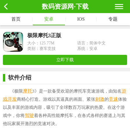
数码资源网·下载
首页
|
安卓
|
IOS
|
专题
极限摩托3正版
大小：
125.77M
语言：简体中文
类别：赛车竞技
系统：安卓
立即下载
软件介绍
摩托
游
《极限
3》是一款备受欢迎的摩托车竞速游戏，由知名
戏开发
刺激
竞速
商精心打造。游戏以其逼真的画面、紧张
的
体验
以及丰富的游戏内容，吸引了全球数百万玩家的热爱。在这个游
驾驶
戏中，你将
着各种高性能摩托车，在各式各样的赛道上与其
他玩家展开激烈的竞速对决。