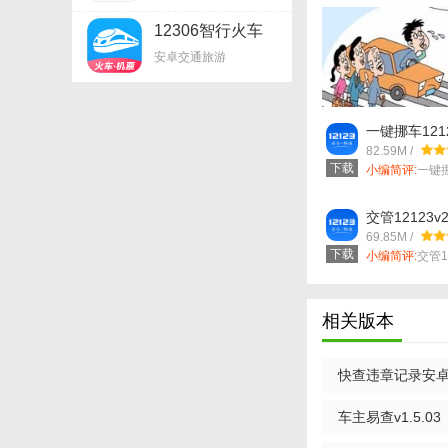
12306智行火车
v9.10.1
安卓交通旅游
【违章交通快查
一键挪车12123
1. 绑定多辆车：
82.59M /
下载
小编简评:
一键挪
2. 设置提醒：开
款实用的...
交管12123v2.
3. 违章解读：详
69.85M /
下载
4. 罚款缴纳：部
小编简评:
交管1
通安全...
5. 历史记录查询
相关版本
【违章交通快查
1. 违章查询：核
快查违章记录安卓版
2. 违章处理指南
手机版
车主易查v1.5.03
3. 限行查询：部