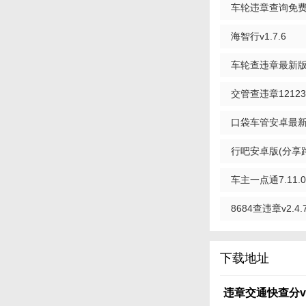
车轮违章查询免费版(
4. 年检提醒：设
海智行v1.7.6
【违章交通快查
1. 数据全面：集
车轮查违章最新版(违
2. 更新及时：数
交管查违章12123免费
3. 操作简便：界
口袋车管安卓最新版
4. 隐私保护：严
官方版
行吧安卓版(分享路况
【违章交通快查
车主一点通7.11.0
对于经常驾车出行的
并处理车辆违章记录
8684查违章v2.4.
人用车还是企业车队
下载地址
违章交通快查分v1.