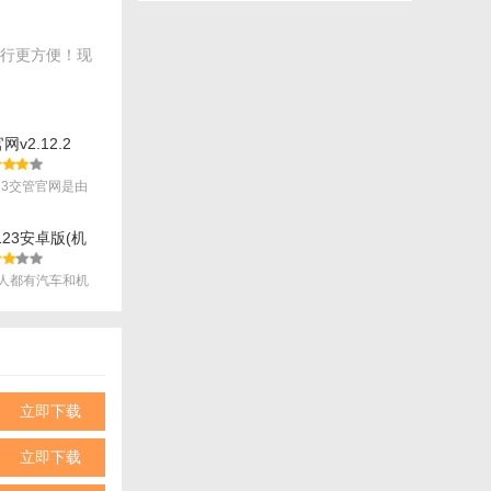
出行更方便！现
网v2.12.2
123交管官网是由
123安卓版(机
 v1.9 正式
人都有汽车和机
.
立即下载
立即下载