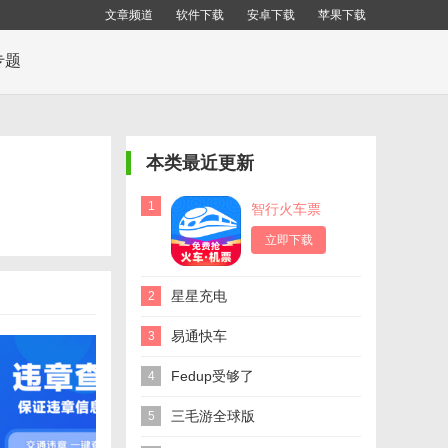
文章频道
软件下载
安卓下载
苹果下载
专题
本类最近更新
1
智行火车票
12306购票
立即下载
星星充电
2
易通快车
3
Fedup受够了
4
三毛游全球版
5