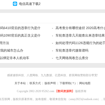
电信高速下载2
码6410背后的违章行为是什
高考查分有哪些途径 2020高考
码1090背后的真正含义是什
车轮查违章几天能查出来违章结果
使用方法
如何处理代码1126违规行为的处
有我的城市怎么办
车轮查违章代缴靠谱吗
然可以绑定非本人机动车
七天网络阅卷怎么查分
感谢速联科技、八度网络、九九数据、亿恩科技、群英网络赞助部分带宽!
关于本站
|
联系方式
|
版权声明
|
下载帮助(？)
|
网站地图
Copyright 2002-2020 95262.com
【数码资源网】
版权所有
自互联网，版权归原著所有。如有侵权，敬请来信告知
（smzy2023@outlook.co