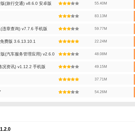
旅行交通) v8.6.0 安卓版
55.40M
置车辆年检提醒，确保车辆合法上路。
83.13M
分优势】
成全国多地交管部门数据，确保查询结果准确无误。
章查询) v7.7.6 手机版
59.77M
据实时更新，确保用户获取最新违章信息。
版 3.6.13.10.1
22.24M
面友好，操作流程简单易懂，即使是初次使用者也能快速上手。
(汽车服务管理应用) v2.6.0
48.08M
格保护用户隐私，所有输入信息均加密处理，确保安全无忧。
资讯) v1.12.2 手机版
49.15M
分推荐】
37.71M
车主来说，违章交通快查分无疑是一款不可或缺的实用工具。它不仅能帮
，还能通过提供违章处理指南、限行查询等功能，全方位提升您的出行体
7
54.26M
管理，都能从中受益。因此，我们强烈推荐每一位车主下载并使用这款软
2.0