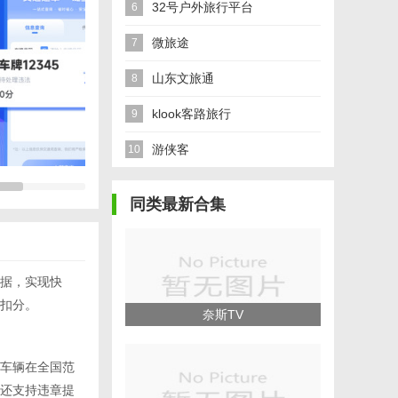
32号户外旅行平台
6
微旅途
7
山东文旅通
8
klook客路旅行
9
游侠客
10
同类最新合集
据，实现快
扣分。
奈斯TV
车辆在全国范
还支持违章提