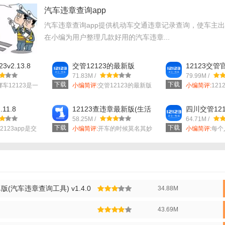
汽车违章查询app
汽车违章查询app提供机动车交通违章记录查询，使车主
在小编为用户整理几款好用的汽车违章...
分技巧】
v2.13.8
交管12123的最新版
12123交管官
Appv2.12.2
支持一个账号绑定多辆车，方便家庭成员或企业车辆管理。
71.83M /
79.99M /
下载
下载
车12123是一
小编简评:
交管12123的最新版
小编简评:
12
启违章推送提醒，确保第一时间知晓违章情况，避免错过处理期限。
App专...
公安部交...
11.8
12123查违章最新版(生活
四川交管12
细解读违章代码，帮助用户理解违章原因及可能后果。
相关) v3.14.8 手机版
动车违章查询)
58.25M /
64.71M /
版
下载
下载
分地区支持在线缴纳罚款，简化处理流程，节省时间。
2123app是交
小编简评:
开车的时候莫名其妙
小编简评:
每个
的被扣分，罚...
动车的，自己..
：保存查询记录，方便用户随时回顾车辆违章历史。
分内容】
心功能，支持全国范围内车辆违章记录查询。
(汽车违章查询工具) v1.4.0
34.88M
：提供违章处理流程、所需材料及注意事项等信息。
43.69M
分城市支持限行政策查询，方便车主规划出行。