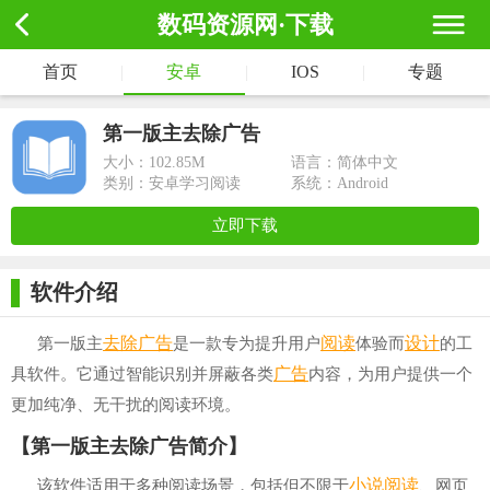
数码资源网·下载
首页
|
安卓
|
IOS
|
专题
第一版主去除广告
大小：
102.85M
语言：简体中文
类别：安卓学习阅读
系统：Android
立即下载
软件介绍
去除广告
阅读
设计
第一版主
是一款专为提升用户
体验而
的工
广告
具软件。它通过智能识别并屏蔽各类
内容，为用户提供一个
更加纯净、无干扰的阅读环境。
【第一版主去除广告简介】
小说阅读
该软件适用于多种阅读场景，包括但不限于
、网页