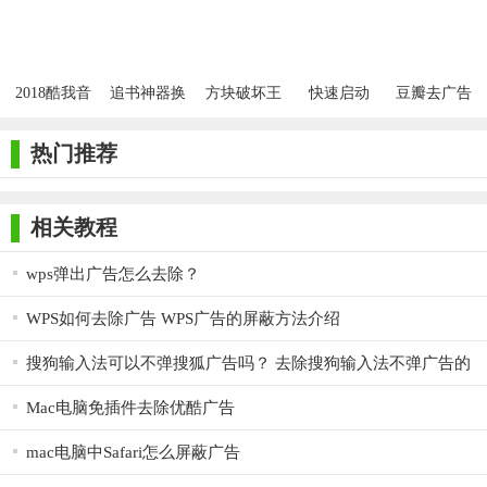
2018酷我音
追书神器换
方块破坏王
快速启动
豆瓣去广告
乐豪华SVIP
源版
免广告
去广告版
热门推荐
相关教程
wps弹出广告怎么去除？
WPS如何去除广告 WPS广告的屏蔽方法介绍
搜狗输入法可以不弹搜狐广告吗？ 去除搜狗输入法不弹广告的
方法
Mac电脑免插件去除优酷广告
mac电脑中Safari怎么屏蔽广告