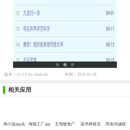
2. 保护用户隐私：不收集用户个人信息，确保用户隐私安
全。
3. 兼容性强：支持多种浏览器和操作系统，满足不同用户的
需求。
4. 持续更新：不断优化广告过滤算法，确保软件能够应对新
出现的广告形式。
5. 易用性高：界面简洁明了，操作简便，用户无需专业知识
即可轻松上手。
版本：v1.2.0 for Android
时间：2026-02-28
【第一版主去除广告点评】
相关应用
第一版主去除广告是一款功能强大、操作简便的广告过滤软
件。它能够有效提升用户的阅读体验，减少广告干扰，让用户更
加专注于内容本身。同时，该软件还具有低资源占用、兼容性
强、保护用户隐私等优势。无论是小说阅读还是网页浏览，都能
淘小说app去
海报工厂app
主驾驶免广
追书神器无
阿友内涵段
为用户提供更加纯净、舒适的阅读环境。
广告版
去广告版
告版
广告插件
子最新版