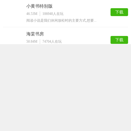
小黄书特别版
下载
46.53M
106940
人在玩
阅读小说是我们休闲放松时的主要方式,想要...
海棠书房
下载
50.84M
74704
人在玩
海棠书房app是一款自由免费的小说阅读软...
汤头条破解版
下载
68.44M
57569
人在玩
汤头条版是一款每天都会为你推送最新的资讯...
ss导航
下载
50.48M
50008
人在玩
ss导航app是一款拥有大量的漫画资源的...
嘿嘿连载官方安卓版
下载
64.43M
41663
人在玩