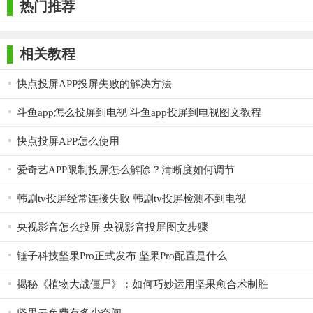
热门推荐
娱乐、办公展示还是教学演示，坚果投屏APP都能满足用户的需
求，成为用户投屏的首选工具。
相关教程
快点投屏APP投屏失败的解决方法
斗鱼app怎么投屏到电视 斗鱼app投屏到电视图文教程
快点投屏APP怎么使用
爱奇艺APP限制投屏怎么解除？清晰度如何调节
韩剧tv投屏经常连接失败 韩剧tv投屏检测不到电视
央视影音怎么投屏 央视影音投屏图文步骤
锤子科技坚果Pro正式发布 坚果Pro配置是什么
揭秘《植物大战僵尸》：如何巧妙运用坚果愈合术制胜