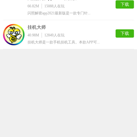
下载
66.82M
15088
人在玩
闪照解密app2021最新版是一款专门针...
挂机大师
下载
40.98M
12849
人在玩
挂机大师是一款手机挂机工具。本款APP可...
嗅探
下载
63.50M
12815
人在玩
嗅探app，最新的网页资源获取工具，随时...
QQ解封神器
下载
32.36M
12786
人在玩
QQ解封神器app是一款超级实用的qq辅...
马赛克清除器
下载
66.75M
12089
人在玩
马赛克清除器app是一款最近非常火爆的手...