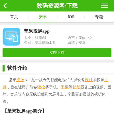
数码资源网·下载
首页
|
安卓
|
IOS
|
专题
坚果投屏app
大小：
64.50M
语言：简体中文
类别：安卓辅助工具
系统：安卓
立即下载
软件介绍
投屏
设计
工
坚果
APP是一款专为智能电视和大屏设备
的投屏
具
轻松
平板
移动
，旨在让用户能够
将手机、
等
设备上的视频、图
片、音乐等内容无线投射到大屏幕上，享受更加震撼的视听体
验。
【坚果投屏app简介】