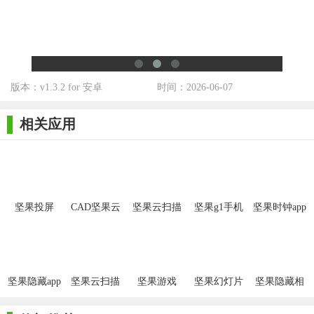
的游戏视野和操控体验。
【坚果投屏app玩法】
1. 一键投屏：打开坚果投屏APP，选择需要投屏的设备，点击
一键投屏即可实现快速连接。
版本：v1.3.2 for 安卓
时间：2026-06-07
2. 多屏切换：在投屏过程中，用户可以随时切换投屏的设备
或内容，实现灵活多样的投屏体验。
相关应用
3. 互动操作：在投屏状态下，用户可以在手机上直接控制投
屏内容的播放进度、音量大小等，操作简便。
4. 分享互动：支持将投屏内容分享给其他人，让更多人参与
坚果投屏
CAD坚果云
坚果云扫描
坚果g1手机
坚果时钟app
到投屏互动中来，增加互动性和趣味性。
看图app
app无广告版
遥控器(坚果
控)
【坚果投屏app测评】
坚果投屏APP凭借其强大的投屏功能、跨平台兼容性以及高清
坚果隐藏app
坚果云扫描
坚果游戏
坚果幻灯片
坚果隐藏相
画质表现，赢得了广大用户的喜爱和好评。它让投屏变得更加简
app
APP
APP安卓版
册 1.0.1
单快捷，为用户带来了更加便捷、高效的投屏体验。无论是家庭