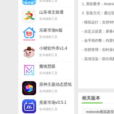
安卓辅助工具
1. 系统要求：An
山东省文旅通
2. 安装方式：通
v2.7.7
安卓辅助工具
- 模拟运行：支持9
乐家市场tv版
- 自定义设置：屏
v1.6.9
安卓辅助工具
- 金手指作弊：内
小猪软件库v1.4
- 存档管理：实时
安卓辅助工具
- 高清渲染：部分
魔镜慧眼
v2.6.25.1215
安卓辅助工具
原神主题动态壁纸
v3.14
安卓辅助工具
相关版本
美家市场v3.5.1
安卓辅助工具
melonds模拟器安卓