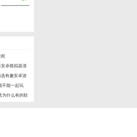
：幻影沙漏》《口
教程
遥安卓模拟器清
精选有趣安卓游
果能不能一起玩
、Wi-Fi连接
系统为什么有的软
。