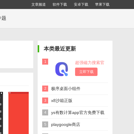
文章频道
软件下载
安卓下载
苹果下载
专题
本类最近更新
1
超强磁力搜索官
方版
立即下载
极序桌面小组件
2
x8沙箱正版
3
ys有数计算app官方免费下载
4
playgoogle商店
5