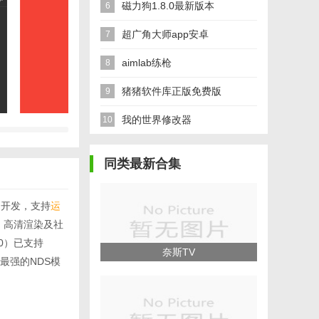
磁力狗1.8.0最新版本
6
超广角大师app安卓
7
aimlab练枪
8
猪猪软件库正版免费版
9
我的世界修改器
10
同类最新合集
目开发，支持
运
、高清渲染及社
0）已支持
奈斯TV
能最强的NDS模