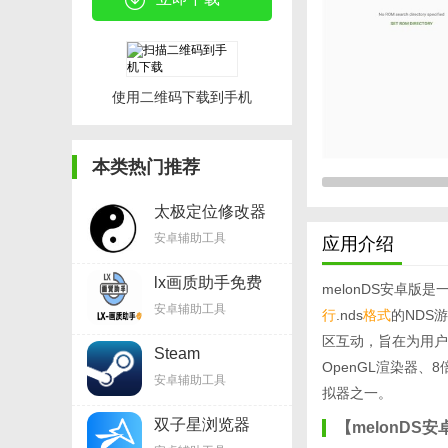
使用二维码下载到手机
本类热门推荐
太极定位修改器
appv8.3.6
安卓辅助工具
应用介绍
lx画质助手免费
melonDS安卓版是一
v1.8.0
安卓辅助工具
行
.nds
格式
的NDS
区互动，旨在为用户
Steam
OpenGL渲染器、
Mobilev3.6.0
安卓辅助工具
拟器之一。
双子星浏览器
【melonDS
appv1.5