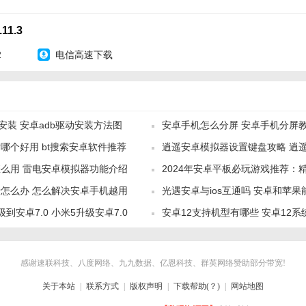
闭高清渲染以改善低配设备的流畅度。
11.3
面，游戏文件名建议使用英文避免识别错误。
2
电信高速下载
控制设置”中映射按键，支持Xbox、PS等主流手柄。
安卓内容】
扮演、解谜等全类型NDS游戏，支持免费解锁经典作品（如《塞尔达传说
安装 安卓adb驱动安装方法图
安卓手机怎么分屏 安卓手机分屏
哪个好用 bt搜索安卓软件推荐
逍遥安卓模拟器设置键盘攻略 逍
交流心得、分享ROM资源及作弊代码，定期更新游戏兼容性列表。
么用 雷电安卓模拟器功能介绍
2024年安卓平板必玩游戏推荐：
楚应用缓存
涵盖模拟器安装、游戏导入、参数设置等全流程指导。
怎么办 怎么解决安卓手机越用
光遇安卓与ios互通吗 安卓和苹
戏盘点
提升（如v1.10.0修复32位设备渲染崩溃问题）及功能扩展（如DSi相机模拟
到安卓7.0 小米5升级安卓7.0
安卓12支持机型有哪些 安卓12
件用不了
安卓玩法】
感谢速联科技、八度网络、九九数据、亿恩科技、群英网络赞助部分带宽!
车DS》《动物之森》等经典ROM，通过高清渲染与手柄操作还原掌机体验
关于本站
|
联系方式
|
版权声明
|
下载帮助(？)
|
网站地图
无敌模式”“一键通关”，降低高难度游戏门槛。