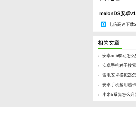
- 降低分辨率或关
melonDS安卓v1.
- 软件内置中文界
电信高速下载
- 连接外设后，在“
【melonDS
相关文章
- 覆盖动作、角色
安卓adb驱动怎么
袋妖怪》系列）。
安卓手机种子搜索
文介绍
- 内置论坛供玩家
雷电安卓模拟器怎
- 提供新手引导，
安卓手机越用越卡
- 版本迭代聚焦性能
小米5系统怎么升级
越卡介绍
支持）。
教程
【melonDS
- 导入《马里奥赛
- 启用金手指实现“