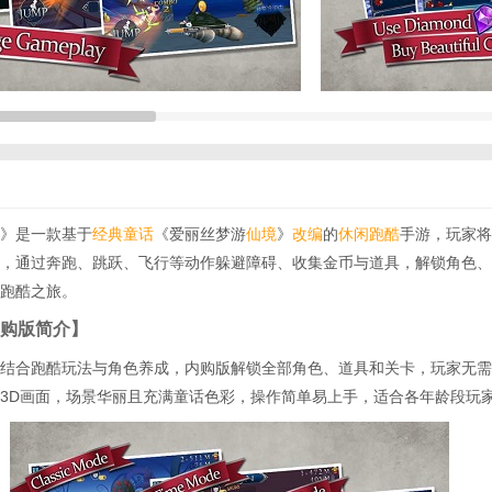
》是一款基于
经典
童话
《爱丽丝梦游
仙境
》
改编
的
休闲跑酷
手游，玩家将
，通过奔跑、跳跃、飞行等动作躲避障碍、收集金币与道具，解锁角色、
跑酷之旅。
购版简介】
结合跑酷玩法与角色养成，内购版解锁全部角色、道具和关卡，玩家无需
3D画面，场景华丽且充满童话色彩，操作简单易上手，适合各年龄段玩