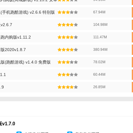
景音乐轻快欢快，与场景完美配合，提升游戏体验。
机跑酷游戏) v2.6.6 特别版
67.94M
色技能释放时特效绚丽，如加速时的光影轨迹、护盾的透明屏障，视觉冲击
持好友邀请与高分挑战，玩家可分享游戏成果，增加互动性与趣味性。
.6.7
104.98M
购版技巧】
内购版v1.11.2
111.47M
：在障碍密集或金币丰富的路段使用磁铁道具，快速收集资源；面对敌人时
020v1.8.7
380.94M
跑酷游戏) v1.4.0 免费版
78.02M
：瞬移技能可用于穿越狭窄通道或躲避突发障碍，加速技能适合长距离冲刺
先购买提升奔跑速度或护盾持续时间的道具，强化角色能力；后期可解锁新
.1
60.44M
.9
26.85M
购版推荐】
童话主题、跑酷玩法或休闲游戏的玩家，尤其适合追求轻松体验与视觉享受
版解锁全部内容，降低付费压力；画面精美、音效出色，操作简单但富有挑
1.7.0