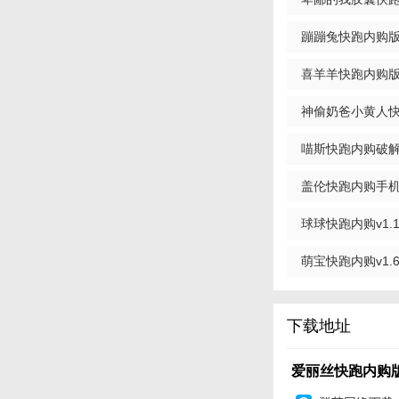
3. 丰富音效：背
版
蹦蹦兔快跑内购版(手
4. 技能特效：角
5. 社交互动：支
喜羊羊快跑内购版v2
【爱丽丝快跑内
神偷奶爸小黄人快跑
1. 合理使用道具
喵斯快跑内购破解版2
避免被击退。
盖伦快跑内购手机版(
2. 技能释放时机
3. 金币管理：优
球球快跑内购v1.11
体验。
萌宝快跑内购v1.6
【爱丽丝快跑内
- 适合人群：喜爱
下载地址
- 推荐理由：内购
与趣味性。
爱丽丝快跑内购版v