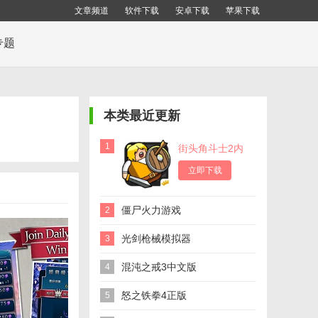
文章频道
软件下载
安卓下载
苹果下载
专题
本类最近更新
1
街头角斗士2内
置菜单
立即下载
僵尸火力游戏
2
光剑枪械模拟器
3
混沌之戒3中文版
4
怒之铁拳4正版
5