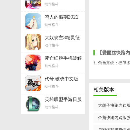
解版内购免费
动作格斗
v1.12.4
鸣人的假期2021
最终版v2.9
动作格斗
大奴隶主3精灵征
服者v1.9
动作格斗
【爱丽丝快跑内
死亡细胞手机破解
1. 角色系统：提
版v1.15.3
动作格斗
切换。
代号:破晓中文版
2. 道具系统：包
v1.7.0
动作格斗
相关版本
3. 关卡设计：关
英雄联盟手游日服
【爱丽丝快跑内
v1.6
大胡子快跑内购版(
动作格斗
1. 内购解锁：无
版
企鹅快跑内购版(安
2. 3D梦幻画面
卑鄙的我胶囊快跑内购