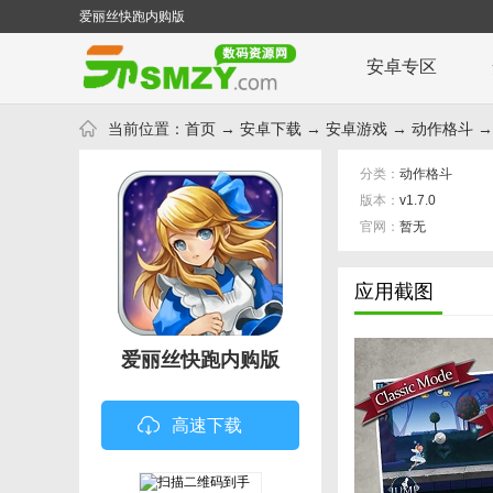
爱丽丝快跑内购版
安卓专区
当前位置：
首页
→
安卓下载
→
安卓游戏
→
动作格斗
→
分类：
动作格斗
版本：
v1.7.0
官网：
暂无
应用截图
爱丽丝快跑内购版
高速下载