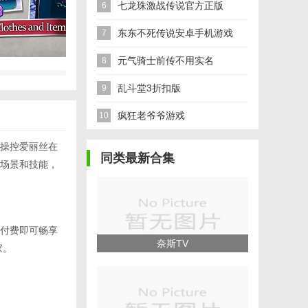
七龙珠激战传说官方正版
6
东东不死传说安卓手机游戏
7
元气骑士前传不用实名
8
乱斗堂3折扣版
9
疯狂老爷爷游戏
10
操控爱丽丝在
同类最新合集
场景和技能，
付费即可畅享
奈斯TV
家。