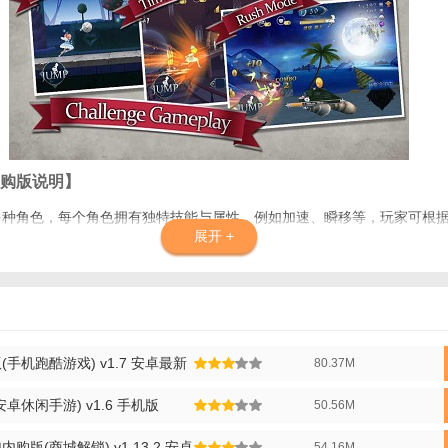
购版说明】
供多种角色，每个角色拥有独特技能与属性，例如加速、瞬移等，玩家可根
展开 +
含加速、磁铁、护盾等道具，辅助玩家应对复杂地形与敌人，提升跑酷效率
卡地形多样，障碍物丰富，玩家需灵活运用技能与道具突破挑战，解锁新场
购版特色】
手机跑酷游戏) v1.7 安卓最新
80.37M
需付费即可体验全部角色、道具和关卡，降低游戏门槛，提升自由度。
卓休闲手游) v1.6 手机版
50.56M
：高清画质与细腻光影效果，营造童话般的仙境氛围，增强沉浸感。
版(商城解锁) v1.13.2 安卓
54.16M