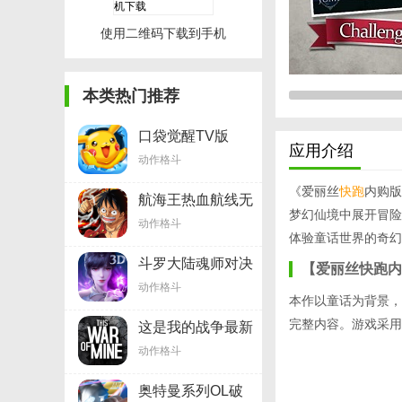
使用二维码下载到手机
本类热门推荐
口袋觉醒TV版
应用介绍
v1.6.3
动作格斗
《爱丽丝
快跑
内购版
航海王热血航线无
梦幻仙境中展开冒险
限抽版v0.12.11
动作格斗
体验童话世界的奇幻
斗罗大陆魂师对决
【爱丽丝快跑内
v1.8.0
动作格斗
本作以童话为背景，
完整内容。游戏采用
这是我的战争最新
土豪版v1.13.0
动作格斗
奥特曼系列OL破