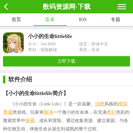
数码资源网·下载
首页
|
安卓
|
IOS
|
专题
小小的生命littlelife
大小：
344.88M
语言：简体中文
类别：冒险解谜
系统：安卓
立即下载
软件介绍
【小小的生命littlelife简介】
治愈
模拟
《小小的生命（Little Life）》是一款温馨、
风格的
养成
扮演
奇幻
类游戏。玩家将
一个微小的生命体，在充满
色彩的
探索
微观世界中
、成长和冒险。通过收集资源、建立家园、与各
种生物互动，体验生命从诞生到成熟的整个过程。