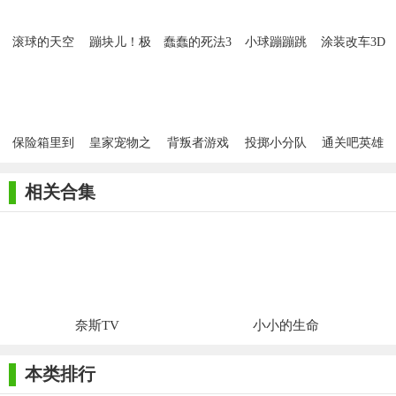
滚球的天空
蹦块儿！极
蠢蠢的死法3
小球蹦蹦跳
涂装改车3D
限跳跃
跳
保险箱里到
皇家宠物之
背叛者游戏
投掷小分队
通关吧英雄
底有什么
战
相关合集
奈斯TV
小小的生命
本类排行