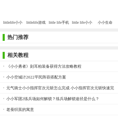
移植
版
安卓版1.5
伦
版
littlelife小小
littlelife游戏
little life手机
little life小小
小小生命
的生命
安卓
版
的生命
SLG安卓汉
化版
热门推荐
相关教程
《小小勇者》刻耳柏装备获得方法攻略教程
小小空城计2022平民阵容搭配方案
元气骑士小小指挥官次元斩怎么完成 小小指挥官次元斩快速完
成方法
小小军团2练兵场如何解锁？练兵场解锁途径是什么？
老蚕织茧的寓意