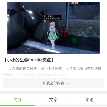
【小小的生命littlelife亮点】
1. 温馨的视觉风格：采用手绘风格，营造出温暖而梦幻的微
观世界，让玩家感受到生命的细腻与美好。
加载全部内容
2. 丰富的互动体验：与各种生物互动，包括友好的居民、奇
特的野兽等，通过对话和任务来加深彼此的关系。
简介
文章
评论
|
|
3. 自由度高的成长系统：玩家可以根据自己的喜好选择发展
方向，无论是成为一位艺术家、科学家还是探险家，都能在游戏