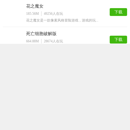
花之魔女
下载
185.56M
49256
人在玩
花之魔女是一款像素风格冒险游戏，游戏的玩...
死亡细胞破解版
下载
664.88M
28674
人在玩
死亡细胞版是一款内置作弊菜单，拥有无限细...
小巷子里的秘密事情1.13安卓直装
下载
49.09M
28399
人在玩
小巷子里的秘密事情1.13安卓直装是一款...
玩具熊午夜后宫娘化版
下载
91.56M
23065
人在玩
玩具熊午夜后宫娘化版是一款解谜逃脱手游，...
Lost
下载
149.62M
21927
人在玩