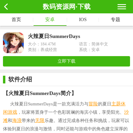
数码资源网·下载
首页
|
安卓
|
IOS
|
专题
火辣夏日SummerDays
大小：
184.47M
语言：简体中文
类别：养成经营
系统：安卓
立即下载
软件介绍
【火辣夏日SummerDays简介】
冒险
主题
休
火辣夏日SummerDays是一款充满活力与
的夏日
闲游戏
沙
，玩家将置身于一个色彩斑斓的海滨小镇，享受阳光、
滩
海浪
无限
和
带来的
乐趣。通过完成各种任务和挑战，玩家可以
体验到夏日的浪漫与激情，同时还能与游戏中的角色建立深厚的