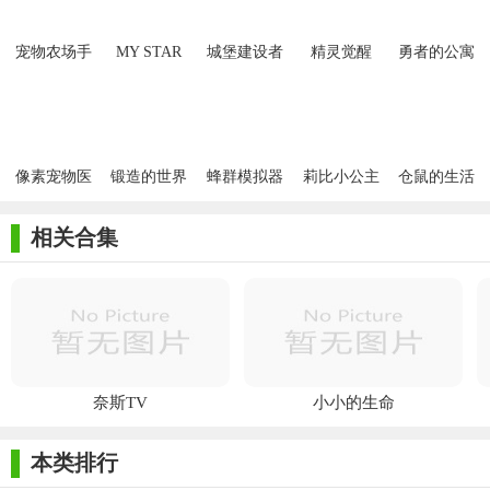
宠物农场手
MY STAR
城堡建设者
精灵觉醒
勇者的公寓
游
GARDEN
with
SMTOWN汉
化版
像素宠物医
锻造的世界
蜂群模拟器
莉比小公主
仓鼠的生活
院
之梦幻餐厅
相关合集
奈斯TV
小小的生命
本类排行