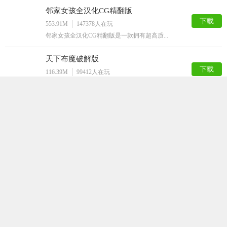
邻家女孩全汉化CG精翻版
下载
553.91M
147378
人在玩
邻家女孩全汉化CG精翻版是一款拥有超高质...
天下布魔破解版
下载
116.39M
99412
人在玩
天下布魔破解版是一款剧情非常诙谐的二次元...
女仆LIFE
下载
447.91M
98321
人在玩
女仆LIFE是一款简单的SLG游戏，游戏...
火影之异族崛起汉化版
下载
847.39M
78790
人在玩
火影之异族崛起汉化版是根据火影忍者动漫改...
家神女房
下载
157.36M
69544
人在玩