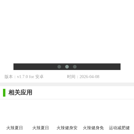
3. 社区互动：玩家可以加入游戏社区，与其他玩家交流心
得，共同享受夏日的乐趣。
【火辣夏日SummerDays推荐】
火辣夏日SummerDays不仅是一款游戏，更是一次心灵的夏日
之旅。它以独特的游戏体验和精美的画面音乐，为玩家打造了一
个难忘的夏日回忆。无论是想在游戏中寻找乐趣，还是想在虚拟
世界中体验夏日的浪漫与激情，火辣夏日SummerDays都是你不
容错过的选择。
版本：v1.7.0 for 安卓
时间：2026-04-08
相关应用
火辣夏日
火辣夏日
火辣健身安
火辣健身免
运动减肥健
Summer
卓版
费版
身