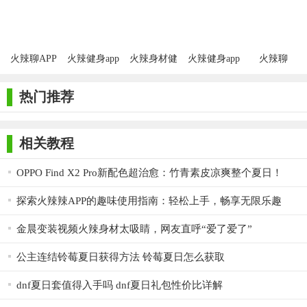
Days
火辣聊APP
火辣健身app
火辣身材健
火辣健身app
火辣聊
美安卓版
5.9.1
热门推荐
相关教程
OPPO Find X2 Pro新配色超治愈：竹青素皮凉爽整个夏日！
探索火辣辣APP的趣味使用指南：轻松上手，畅享无限乐趣
金晨变装视频火辣身材太吸睛，网友直呼“爱了爱了”
公主连结铃莓夏日获得方法 铃莓夏日怎么获取
dnf夏日套值得入手吗 dnf夏日礼包性价比详解