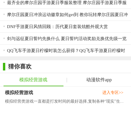
最齐全的摩尔庄园手游夏日季服装整理 摩尔庄园手游夏日季服
装获得技巧
摩尔庄园夏日冲浪运动徽章如何get到 教你玩转摩尔庄园夏日冲
浪冲浪板
DNF手游夏日风情回顾：历代夏日套装炫酷外观大赏
剑与远征夏日誓约先换什么 夏日誓约活动奖励兑换优先级一览
QQ飞车手游夏日柠檬时装怎么获得？QQ飞车手游夏日柠檬时
装外观一览
猜你喜欢
模拟经营游戏
动漫软件app
模拟经营游戏
进入专区>>
模拟经营类游戏一直都是打发时间的最好选择,复制各种“现实”生...