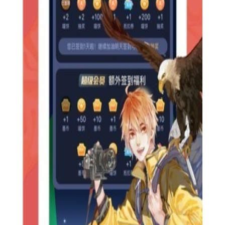
【酷漫屋app官方最新版亮点】
1. 海量资源：涵盖国内外众多热门和冷门漫画，满足不同用
户的阅读需求。
2. 更新迅速：与各大漫画平台同步更新，确保用户能第一时
间阅读到最新章节。
3. 社区互动：内置社区功能，用户可以发表评论、分享心
得，与其他漫画迷交流。
【酷漫屋app官方最新版优势】
1. 界面友好：采用简洁的设计风格，界面清晰，操作流畅。
2. 多种阅读模式：支持横屏、竖屏、日间、夜间等多种阅读
模式，满足不同用户的阅读习惯。
3. 个性化推荐：根据用户的阅读历史和偏好，智能推荐相关
漫画，提升阅读体验。
4. 离线下载与在线阅读无缝切换：支持离线下载后自动切换