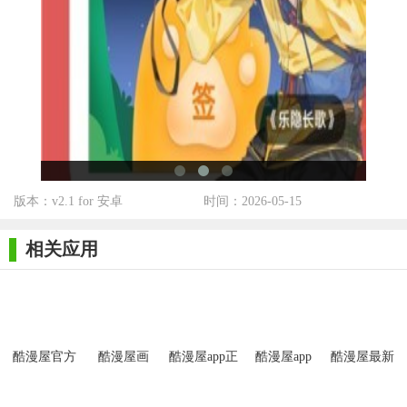
至离线模式，无需重新加载。
5. 社区氛围浓厚：用户活跃度高，交流互动频繁，形成良好
的社区氛围。
【酷漫屋app官方最新版测评】
经过实际使用测试，酷漫屋app在资源丰富性、更新速度、界
面友好度等方面表现出色，深受漫画爱好者的喜爱。其独特的社
区功能和个性化的推荐系统也进一步提升了用户的阅读体验和互
版本：v2.1 for 安卓
时间：2026-05-15
动性。总体而言，酷漫屋app是一款值得推荐的漫画阅读应用。
相关应用
酷漫屋官方
酷漫屋画
酷漫屋app正
酷漫屋app
酷漫屋最新
app
版
版