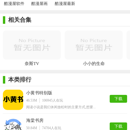
酷漫屋软件
酷漫屋画
酷漫屋最新
版
相关合集
奈斯TV
小小的生命
本类排行
小黄书特别版
下载
46.53M
106945
人在玩
阅读小说是我们休闲放松时的主要方式,想要...
海棠书房
下载
50.84M
74704
人在玩