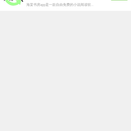
海棠书房app是一款自由免费的小说阅读软...
汤头条破解版
下载
68.44M
57572
人在玩
汤头条版是一款每天都会为你推送最新的资讯...
ss导航
下载
50.48M
50009
人在玩
ss导航app是一款拥有大量的漫画资源的...
嘿嘿连载官方安卓版
下载
64.43M
41665
人在玩
追剧有追剧神器，追漫画当然得用嘿嘿连载a...
静读小说阅读手机版
下载
59.91M
35902
人在玩
想要看到更多的小说，那就不要错过这款非常...
jm夭堂