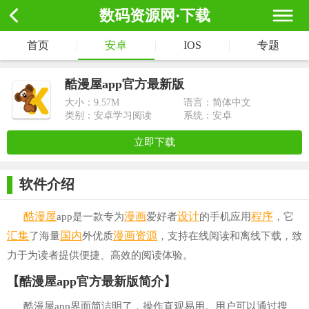
数码资源网·下载
首页
|
安卓
|
IOS
|
专题
酷漫屋app官方最新版
大小：
9.57M
语言：简体中文
类别：安卓学习阅读
系统：安卓
立即下载
软件介绍
酷漫屋
漫画
设计
程序
app是一款专为
爱好者
的手机应用
，它
汇集
国内
漫画资源
了海量
外优质
，支持在线阅读和离线下载，致
力于为读者提供便捷、高效的阅读体验。
【酷漫屋app官方最新版简介】
酷漫屋app界面简洁明了，操作直观易用。用户可以通过搜