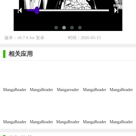
时间阅读到最新的漫画章节。
3. 强大技术支持：拥有稳定的技术团队，确保软件运行流畅
无卡顿，同时不断优化用户体验。
4. 用户至上：注重用户反馈和需求，持续改进软件功能和界
版本：v0.7.6 for 安卓
时间：2026-05-15
面设计，以提供更好的服务。
【MangaReader漫画免费版点评】
相关应用
MangaReader漫画免费版是一款集丰富资源、智能推荐、离线
下载和社区互动于一体的优秀漫画阅读软件。它不仅提供了海量
的漫画作品供用户选择，还具备强大的技术支持和友好的界面设
计，确保用户能够享受到流畅、便捷的阅读体验。同时，其免
MangaReader
MangaReader
Mangareader
MangaReader
MangaReader
漫画app免费
漫画
漫画软件
漫画纯净版
漫画阅读器
费、及时更新的特点也极大地满足了用户的需求。总体而言，
MangaReader是一款值得推荐的漫画阅读软件。
MangaReader
MangaReader
MangaReader
MangaReader
MangaReader
漫画官方版
漫画最新版
漫画正版
漫画手机版