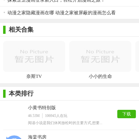
探索歪歪漫画登录新入口，轻松开启漫画之旅！
动漫之家隐藏漫画在哪 动漫之家被屏蔽的漫画怎么看
相关合集
奈斯TV
小小的生命
本类排行
小黄书特别版
下载
46.53M
106945
人在玩
阅读小说是我们休闲放松时的主要方式,想要...
海棠书房