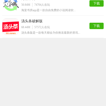
下载
50.84M
74704
人在玩
海棠书房app是一款自由免费的小说阅读软...
汤头条破解版
下载
68.44M
57572
人在玩
汤头条版是一款每天都会为你推送最新的资讯...
ss导航
下载
50.48M
50009
人在玩
ss导航app是一款拥有大量的漫画资源的...
嘿嘿连载官方安卓版
下载
64.43M
41665
人在玩
追剧有追剧神器，追漫画当然得用嘿嘿连载a...
静读小说阅读手机版
下载
59.91M
35902
人在玩
想要看到更多的小说，那就不要错过这款非常...