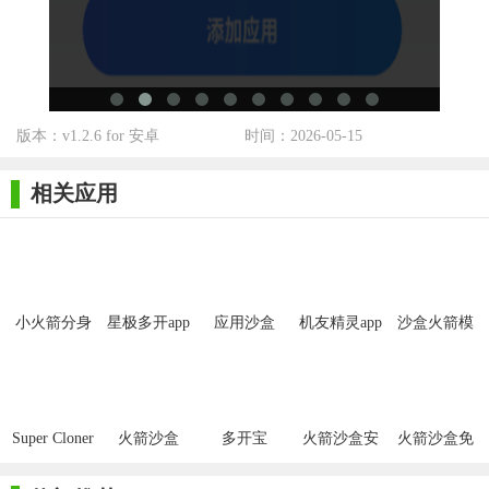
【火箭沙盒隐私多开点评】
火箭沙盒隐私多开是一款功能强大、操作简便的隐私保护和
多开工具。它通过创建独立的虚拟环境，有效解决了用户在使用
手机时遇到的账号管理、隐私保护等问题。同时，其高度安全、
版本：v1.2.6 for 安卓
时间：2026-05-15
便捷操作和智能管理的特点，也使得该软件在同类产品中脱颖而
出，成为用户保护个人隐私和提升手机使用效率的理想选择。
相关应用
小火箭分身
星极多开app
应用沙盒
机友精灵app
沙盒火箭模
1.0.0
拟器
Super Cloner
火箭沙盒
多开宝
火箭沙盒安
火箭沙盒免
手机版
卓版
费版