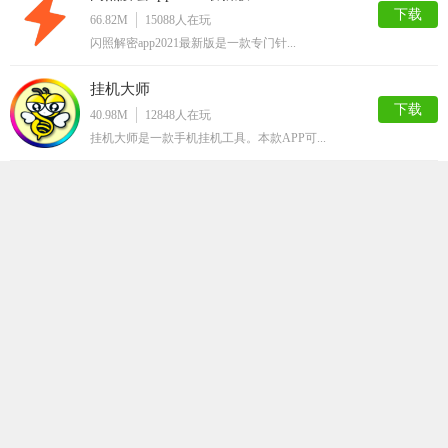
下载
66.82M
15088
人在玩
闪照解密app2021最新版是一款专门针...
挂机大师
下载
40.98M
12848
人在玩
挂机大师是一款手机挂机工具。本款APP可...
嗅探
下载
63.50M
12809
人在玩
嗅探app，最新的网页资源获取工具，随时...
QQ解封神器
下载
32.36M
12786
人在玩
QQ解封神器app是一款超级实用的qq辅...
马赛克清除器
下载
66.75M
12089
人在玩
马赛克清除器app是一款最近非常火爆的手...