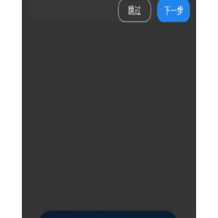
据的安全与隐私。
2. 便捷操作：界面简洁明了，用户可以轻松完成多开、隐私
模式切换等操作。
3. 兼容性强：支持多种主流应用的多开，满足不同用户的需
求。
4. 智能管理：自动管理后台运行的虚拟环境，优化系统资源
占用，提升手机性能。
【火箭沙盒隐私多开玩法】
1. 安装并打开火箭沙盒隐私多开应用。
2. 根据提示创建新的虚拟环境（沙盒）。
3. 在虚拟环境中添加需要多开的应用，如微信、QQ等。
4. 切换到不同的虚拟环境，使用不同的账号登录应用。
5. 使用隐私模式运行应用，保护个人隐私。