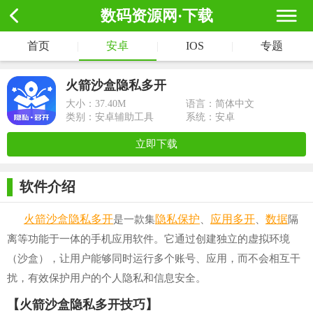
数码资源网·下载
首页
|
安卓
|
IOS
|
专题
火箭沙盒隐私多开
大小：
37.40M
语言：简体中文
类别：安卓辅助工具
系统：安卓
立即下载
软件介绍
火箭
沙盒
隐私
多开
隐私保护
应用多开
数据
是一款集
、
、
隔
离等功能于一体的手机应用软件。它通过创建独立的虚拟环境
（沙盒），让用户能够同时运行多个账号、应用，而不会相互干
扰，有效保护用户的个人隐私和信息安全。
【火箭沙盒隐私多开技巧】