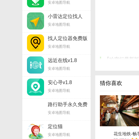
安卓地图导航
小雷达定位找人
v1.8.3
安卓地图导航
找人定位器免费版
v1.8
安卓地图导航
【哈密行最新版
远近在线v1.8
安卓地图导航
1. 智能避堵：利
2. 离线地图：支
安心寻v1.8
猜你喜欢
安卓地图导航
3. 多语言支持：
4. 一键求助：紧
路行助手永久免费
版v8.17.8
安卓地图导航
5. 环保出行建议
【哈密行最新版
定位猫
2021v1.15.1
花生地铁-畅
安卓地图导航
1. 打开哈密行应用
wifiv5.13.3