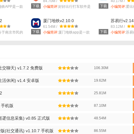
84.70M /
40.17M /
下载
下载
地铁APP是一款
小编简评:
好好出行打车软件是
小编简评:
爱出
和目的地，选择出行方式（如驾车、公交等）。
一款安全又快...
常好用的手机..
荐的路线方案，利用语音助手进行操作或查看实时路况信息。
2
厦门地铁v2.10.0
苏易行v2.14
61.54M /
83.12M /
导航提示行驶或步行，随时查看剩余路程和时间。
下载
下载
务于南京市民的
小编简评:
厦门地铁app是一款
小编简评:
苏易
方便好用的...
常好用的地...
可选择分享至社交平台或保存为历史记录以供日后参考。
本点评】
的导航功能、多样化的出行方式选择、以及贴心的社交分享特性，成为了
聊天) v1.7.2 免费版
106.30M
的避堵能力和环保出行的建议，更是体现了对用户出行体验的全面关怀。
密行都能提供精准、便捷的解决方案，让每一次出行都成为一次愉快的体
休闲) v1.4 安卓版
19.62M
2
25.81M
1 手机版
87.10M
逻信息采集) v0.85 正式版
48.54M
社交通讯) v1.10.7 手机版
86.55M