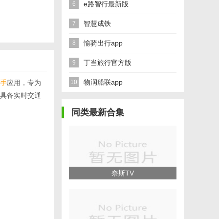
e路智行最新版
6
智慧成铁
7
愉骑出行app
8
丁当旅行官方版
9
物润船联app
手
应用，专为
10
具备实时交通
同类最新合集
奈斯TV