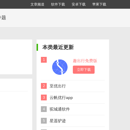
文章频道
软件下载
安卓下载
苹果下载
专题
本类最近更新
1
趣出行免费版
立即下载
至优出行
2
云帆优行app
3
驼城通软件
4
星遥驴迹
5