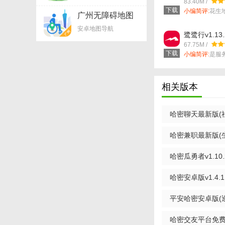
83.40M /
下载
小编简评:
花生
2. 输入起始地点
广州无障碍地图
帮助用户实...
appv2.7.0.1
安卓地图导航
3. 查看并选择推
鹭鹭行v1.13.
67.75M /
4. 出发后，根据
下载
小编简评:
是服
地铁出行ap...
5. 完成行程后，
相关版本
【哈密行最新版
哈密行凭借其智能化
哈密聊天最新版(社交
的得力助手。其高效
勤还是长途旅行，哈
哈密兼职最新版(生活
哈密瓜勇者v1.10.
哈密安卓版v1.4.
平安哈密安卓版(巡
哈密交友平台免费版(