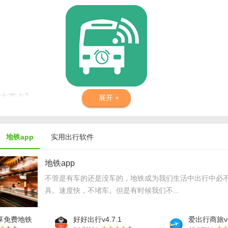
本亮点】
展开 +
用大数据分析，提前预测并避开拥堵路段，节省出行时间。
持下载离线地图包，即使在网络不佳的情况下也能使用导航功能。
地铁app
实用出行软件
提供多种语言界面，满足全球用户的语言需求。
地铁app
急情况下可一键发送求助信息至预设联系人或救援中心。
不管是有车的还是没车的，地铁成为我们生活中出行中必
：根据出行距离和目的，推荐低碳环保的出行方式，如骑行或步行。
具。速度快，不堵车。但是有时候我们不...
本玩法】
享免费地铁
好好出行v4.7.1
爱出行商旅v6
，选择“导航”或“规划行程”功能。