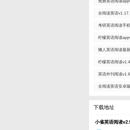
免费英语阅读appv1
句。
3. 句子解析：对
全阅读英语v1.17.
4. 练习与测试：
考研英语阅读手机软件
【小雀英语阅读
柠檬英语阅读appv1
小雀英语阅读是一款
懒人英语阅读最新版(
助用户在轻松愉快的
能满足你的学习需求
版
柠檬英语阅读v1.4
英语外刊阅读v1.6
全阅读英语安卓版(学
下载地址
小雀英语阅读v2.