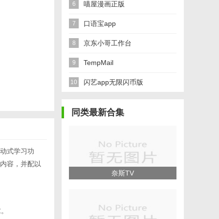
喵屋漫画正版
6
口语宝app
7
京东小哥工作台
8
TempMail
9
闪艺app无限闪币版
10
同类最新合集
动式学习功
内容，并配以
奈斯TV
求。