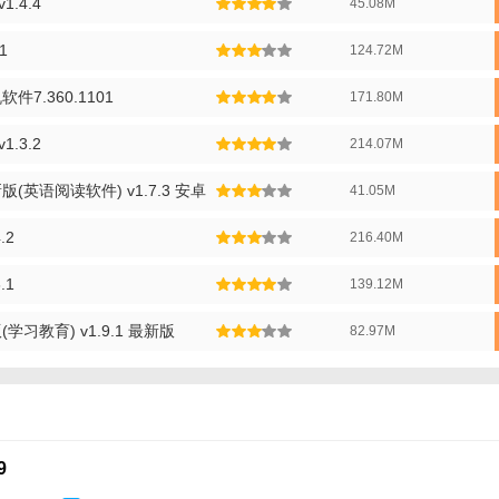
.4.4
45.08M
于复杂的句子或语法结构，用户可以选择进行句子解析，了解其结构和含义
1
124.72M
应用中设有练习和测试模块，用户可以通过完成练习和测试来巩固所学知识
7.360.1101
171.80M
推荐】
.3.2
214.07M
非常适合英语学习者使用的应用，它提供了丰富多样的阅读材料和互动式
英语阅读软件) v1.7.3 安卓
41.05M
氛围中提升英语阅读能力。无论你是初学者还是有一定基础的英语学习者
。
.2
216.40M
.1
139.12M
习教育) v1.9.1 最新版
82.97M
9