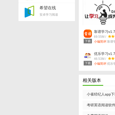
希望在线
appv2.8.0
安卓学习阅读
靠谱学习v1.7
69.55M /
下载
小编简评:
靠谱
非常有意思...
优乐学习v1.
【小雀英语阅读
46.53M /
下载
1. 英文文章：收
小编简评:
优乐
不错的一款...
2. 英文故事与小
相关版本
3. 实用短语与表
【小雀英语阅读
小雀经纪人app下载
1. 浏览文章：用
考研英语阅读软件v6
2. 单词查词：在