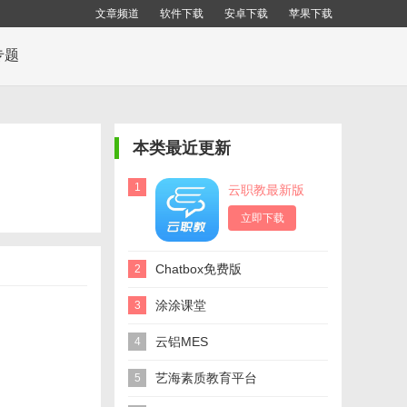
文章频道
软件下载
安卓下载
苹果下载
专题
本类最近更新
1
云职教最新版
立即下载
Chatbox免费版
2
涂涂课堂
3
云铝MES
4
艺海素质教育平台
5