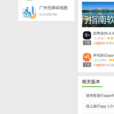
广州无障碍地图
appv2.7.0.1
安卓地图导航
四季游伴v3.9
71.63M /
下载
小编简评:
四季
以更好的找...
种花旅记appv1
191.60M /
下载
【马腿旅行AP
小编简评:
种花
有地图、广场...
1. 个性化推荐：
相关版本
2. 实时更新：提
3. 安全保障：对
游侠客旅行appv8.
4. 多语言支持：
指上旅行app 1.0.0
5. 简洁易用：界