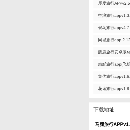
厚度旅行APPv2.5
【马腿旅行AP
空浪旅行appv1.3.
1. 下载并注册：在
2. 输入需求：在
候鸟旅行appv4.7.
3. 预订服务：选
同城旅行app 2.12
4. 查看攻略：在
麋鹿旅行安卓版app
5. 分享体验：在
蜻蜓旅行app(飞机
集优旅行appv1.6.
花途旅行appv1.8
下载地址
马腿旅行APPv1.5