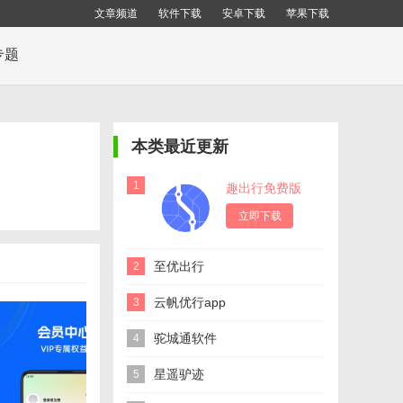
文章频道
软件下载
安卓下载
苹果下载
专题
本类最近更新
1
趣出行免费版
立即下载
至优出行
2
云帆优行app
3
驼城通软件
4
星遥驴迹
5