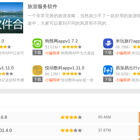
旅游服务软件
一个非常完善的旅游攻略，当然就少不了一款好用的旅游
途中，大家可以看到不同的风景和不同的...
.0
狗熊网appv1.7.2
米玩旅行appv
51.01M /
86.79M /
下载
下载
游伴APP让你可
小编简评:
狗熊网APP为大家提
小编简评:
米玩
供便捷的旅...
非常好用的...
.11.0
悦动数科appv1.11.0
易加易出行v1.
86.12M /
66.92M /
下载
下载
P亮点】
旅记这款软件拥
小编简评:
悦动数科app是一款
小编简评:
易加
专门为喜欢...
站式服务轻松..
基于用户的浏览历史和偏好，智能推荐符合其需求的旅行产品和活动。
供最新的旅游资讯和活动信息，确保用户获取的资料都是最新的。
酒店、景区和交通等合作伙伴进行严格筛选和审核，确保用户的安全和权益
6.8
95.46M
支持多种语言，满足不同国家和地区用户的需求。
1.4.0
37.87M
面设计简洁明了，操作流程简单易懂，适合各年龄段的用户使用。