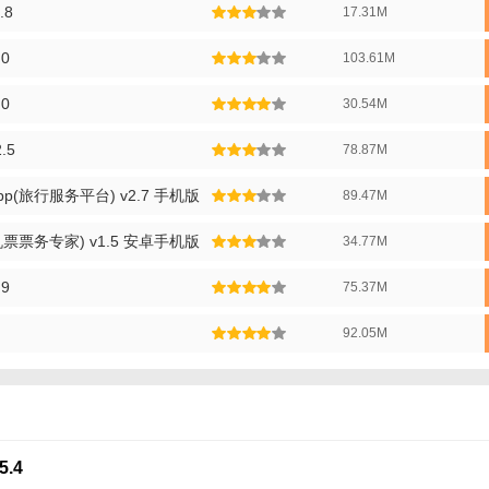
.8
17.31M
P玩法】
0
103.61M
应用商店下载马腿旅行APP并完成注册。
首页输入您的旅行目的地和日期，APP将自动为您生成行程建议。
0
30.54M
择您需要的酒店、门票和交通服务进行预订。
.5
78.87M
社区中浏览其他用户的分享和攻略，了解更多旅行信息。
(旅行服务平台) v2.7 手机版
89.47M
旅行结束后，可以在社区中分享您的体验和照片，与其他用户互动交流。
票票务专家) v1.5 安卓手机版
34.77M
9
75.37M
92.05M
.4