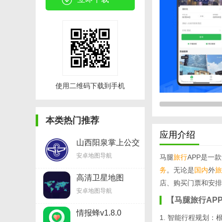
使用二维码下载到手机
本类热门推荐
应用介绍
山西阳泉掌上公交
v3.12
安卓地图导航
马腿
旅行
APP是一
务
。无论是
国内
外
旅
高清卫星地图
店、购买门票和安排
2021年高清最新
安卓地图导航
版v13.16
【马腿旅行AP
情报蜂v1.8.0
1. 智能行程规划