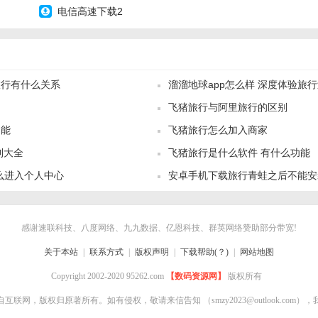
电信高速下载2
旅行有什么关系
溜溜地球app怎么样 深度体验旅
飞猪旅行与阿里旅行的区别
功能
飞猪旅行怎么加入商家
利大全
飞猪旅行是什么软件 有什么功能
怎么进入个人中心
安卓手机下载旅行青蛙之后不能安
事？
感谢速联科技、八度网络、九九数据、亿恩科技、群英网络赞助部分带宽!
关于本站
|
联系方式
|
版权声明
|
下载帮助(？)
|
网站地图
Copyright 2002-2020 95262.com
【数码资源网】
版权所有
自互联网，版权归原著所有。如有侵权，敬请来信告知
（smzy2023@outlook.co