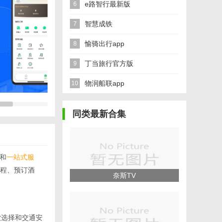
e路智行最新版
6
智慧成铁
7
愉骑出行app
8
丁当旅行官方版
9
物润船联app
10
同类最新合集
和
一站式服
程、预订酒
奈斯TV
饮选择和交通安