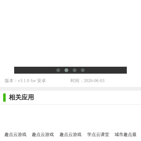
3. 进入游戏后，根据个人喜好调整画质、声音等设置。
4. 游玩结束后，可在“我的”页面查看和管理游戏记录及云存
储的进度。
【趣点云游戏最新版测评】
趣点云游戏最新版凭借其强大的云技术和丰富的游戏资源，
为玩家提供了便捷、高效的游戏体验。无论是硬件条件有限的用
户还是追求高品质游戏的玩家，都能在该平台上找到满意的选
项。其跨平台、云端存储的特性更是极大地提升了游戏的可玩性
版本：v3.1.0 for 安卓
时间：2026-06-03
和便利性，值得推荐给广大游戏爱好者。
相关应用
趣点云游戏
趣点云游戏
趣点云游戏
学点云课堂
城市趣点最
免费版
官方版
平台最新版
新版