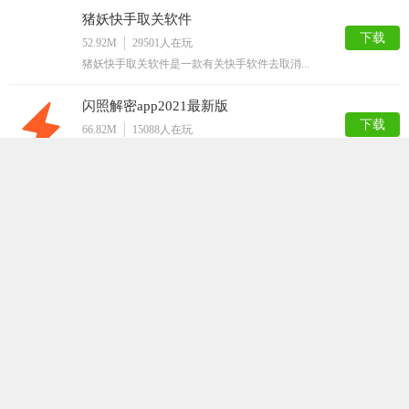
猪妖快手取关软件
下载
52.92M
29501
人在玩
猪妖快手取关软件是一款有关快手软件去取消...
闪照解密app2021最新版
下载
66.82M
15088
人在玩
闪照解密app2021最新版是一款专门针...
挂机大师
下载
40.98M
12849
人在玩
挂机大师是一款手机挂机工具。本款APP可...
嗅探
下载
63.50M
12812
人在玩
嗅探app，最新的网页资源获取工具，随时...
QQ解封神器
下载
32.36M
12786
人在玩