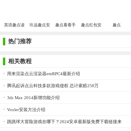
英语趣点读
玖远趣点安
趣点看看手
趣点红包安
趣点
最新版
卓版
机版
卓版
热门推荐
相关教程
用来渲染点云渲染器emRPC4最新介绍
腾讯起诉点云科技多款游戏侵权 总计索赔258万
3ds Max 2014新增功能介绍
Voxler安装方法介绍
跳跳球大冒险游戏在哪下？2024安卓最新版免费下载链接来
啦！