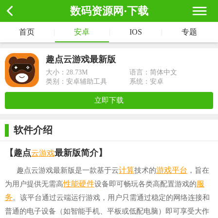
数码资源网·下载
首页
|
安卓
|
IOS
|
专题
趣点云游戏最新版
大小：
28.73M
语言：简体中文
类别：安卓辅助工具
系统：安卓
立即下载
软件介绍
云游戏
【趣点
最新版简介】
计算
游戏平台
趣点云游戏最新版是一款基于云
技术的
，旨在
性能
硬件
服
为用户提供无需高
设备即可畅玩各类高配置游戏的
务
。该平台通过云端运行游戏，用户只需通过稳定的网络连接和
普通的电子设备（如智能手机、平板或低配电脑）即可享受大作