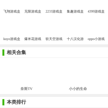
飞翔游戏盒
无限游戏盒
2233游戏盒
集趣游戏盒
4399游戏盒
子
子
子
应用
kuyo游戏盒
爆米花游戏
软天空游戏
十八汉化游
oppo小游戏
APP
盒
盒
戏盒最新版
2026
相关合集
奈斯TV
小小的生命
本类排行