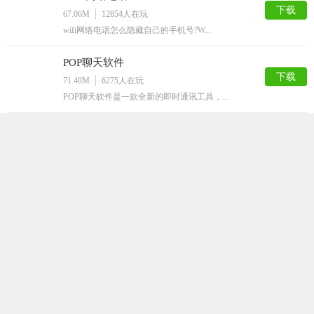
下载
67.06M
12854
人在玩
wifi网络电话怎么隐藏自己的手机号?W...
POP聊天软件
下载
71.40M
6275
人在玩
POP聊天软件是一款全新的即时通讯工具，...
临时手机号
下载
42.79M
5292
人在玩
临时手机号安卓版是一款临时手机号接码平台...
觅爱社交平台
下载
73.09M
4733
人在玩
觅爱社交平台是一款专注于为用户提供安全、...
电销神器app安卓版
下载
65.46M
3537
人在玩
现在很多人都是做电话销售的，每次拨号非常...