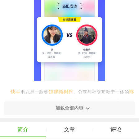
快手
短视频
创作
移
电丸是一款集
、分享与社交互动于一体的
动
音乐
应用。它为用户提供了丰富的
库、特效和滤镜，使每个人
加载全部内容
都能轻松制作出高质量的短视频，并与其他用户进行互动交流。
1. 快速编辑：在拍摄后直接进行视频剪辑，包括裁剪、合
简介
文章
评论
|
|
并、添加音乐等操作，快速生成作品。