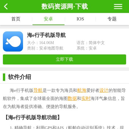
数码资源网·下载
首页
|
安卓
|
IOS
|
专题
海e行手机版导航
大小：
164.06M
语言：简体中文
类别：安卓地图导航
系统：安卓
立即下载
软件介绍
导航
航海
设计
海e行手机版
是一款专为海员和
爱好者
的智能导
数据
实时
航软件，集成了全球最全面的海图
和
海洋气象信息，旨
在为航海者提供准确、便捷的导航服务。
【海e行手机版导航功能】
1. 精确导航：利用GPS和AIS（船舶自动识别系统）技术，提