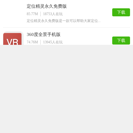
定位精灵永久免费版
下载
85.77M
18753
人在玩
定位精灵永久免费版是一款可以帮助大家定位...
360度全景手机版
下载
74.76M
13945
人在玩
想不想在手机上看到全景的地图呢？用360...
虚拟定位精灵
下载
63.50M
9993
人在玩
虚拟定位精灵app是一款让你随心所欲的改...
草莓地图安卓版
下载
65.27M
8648
人在玩
这是一款非常实用的导航软件，草莓地图安卓...
中国地图高清版可放大版
下载
81.65M
8345
人在玩