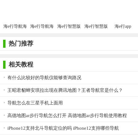
海e行手机版导航是一款集成了全球最全面海图数据和实时气
象信息的专业导航软件，其精准度高、数据全面、智能规划等优
势使其在同类产品中脱颖而出。同时，其社区交流功能也为海员
海e行导航海
海e行导航海
海e行智慧版
海e行智慧版
海e行app
图暗礁版
图app
提供了一个良好的交流平台，增强了用户的归属感和互动性。总
的来说，海e行手机版导航是海员和航海爱好者的必备工具之一。
热门推荐
相关教程
有什么比较好的导航仪能够查询路况
王昭君貂蝉安琪拉出现在腾讯地图？王者导航官是什么？
导航怎么在三星手机上面用
高德地图ar步行导航怎么打开 高德地图ar步行导航使用教程
iPhone12支持北斗导航定位的吗 iPhone12支持哪些导航