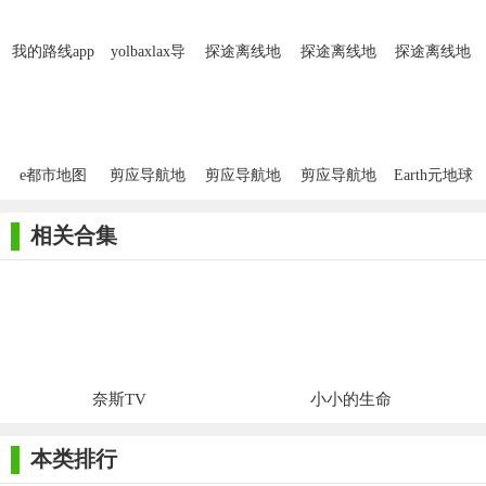
我的路线app
yolbaxlax导
探途离线地
探途离线地
探途离线地
航维语
图
图安卓版
图官网
e都市地图
剪应导航地
剪应导航地
剪应导航地
Earth元地球
app
图免费版
图安卓版
图官网版
安卓版
相关合集
奈斯TV
小小的生命
本类排行