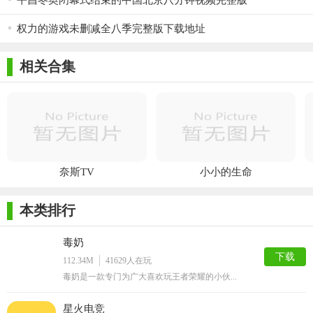
平昌冬奥闭幕式结束的中国北京八分钟视频完整版
权力的游戏未删减全八季完整版下载地址
相关合集
奈斯TV
小小的生命
本类排行
毒奶
下载
112.34M
41629
人在玩
毒奶是一款专门为广大喜欢玩王者荣耀的小伙...
星火电竞