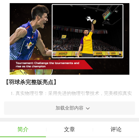
【羽球杀完整版亮点】
1. 真实物理引擎：采用先进的物理引擎技术，完美模拟真实
羽毛球的飞行轨迹与反弹效果，为玩家带来最真实的击球体验。
加载全部内容
2. 多种模式选择：提供单挑对战、团队赛、练习模式等多种
玩法，满足不同玩家的需求与挑战。
简介
文章
评论
|
|
3. 个性化角色定制：玩家可以自由选择或定制角色外观、装