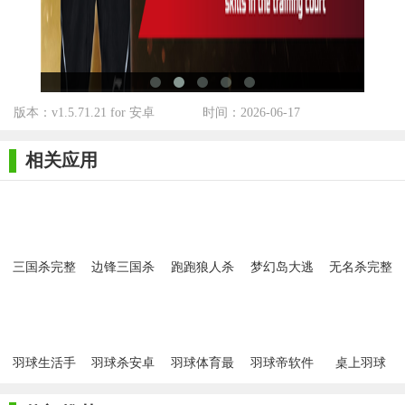
版本：v1.5.71.21 for 安卓
时间：2026-06-17
相关应用
三国杀完整
边锋三国杀
跑跑狼人杀
梦幻岛大逃
无名杀完整
版
完整版
完整版
杀完整版
版
羽球生活手
羽球杀安卓
羽球体育最
羽球帝软件
桌上羽球
机免费版
版
新版