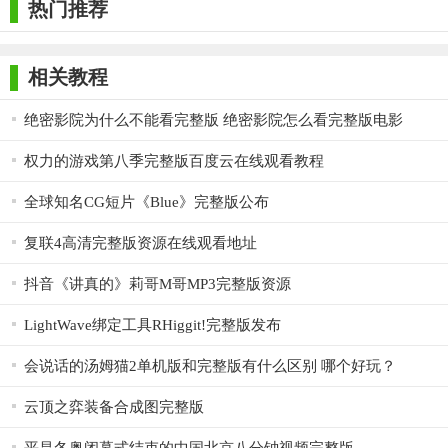
热门推荐
相关教程
绝密影院为什么不能看完整版 绝密影院怎么看完整版电影
权力的游戏第八季完整版百度云在线观看教程
全球知名CG短片《Blue》完整版公布
复联4高清完整版资源在线观看地址
抖音《讲真的》莉哥M哥MP3完整版资源
LightWave绑定工具RHiggit!完整版发布
会说话的汤姆猫2单机版和完整版有什么区别 哪个好玩？
云顶之弈装备合成图完整版