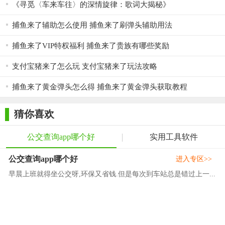
《寻觅〈车来车往〉的深情旋律：歌词大揭秘》
实时公交地铁神器“车来了”，让您手机轻松可查每一辆公交的
捕鱼来了辅助怎么使用 捕鱼来了刷弹头辅助用法
实时位置，公交到哪了，公交还有几站到，公交还有多久到。手
机一秒变身公交电子站牌，分分钟成为公交地图达人。出门旅行
捕鱼来了VIP特权福利 捕鱼来了贵族有哪些奖励
少不了ta，快来下载吧!
支付宝猪来了怎么玩 支付宝猪来了玩法攻略
捕鱼来了黄金弹头怎么得 捕鱼来了黄金弹头获取教程
猜你喜欢
公交查询app哪个好
实用工具软件
公交查询app哪个好
进入专区>>
早晨上班就得坐公交呀,环保又省钱.但是每次到车站总是错过上一...