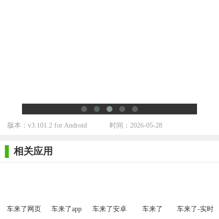
帮您规划精准、快捷的出行路线
时刻表
提供更多车次信息，想坐哪趟坐哪趟
场景化推荐
收藏-常用-附近，准确高效
线路详情
版本：v3.101.2 for Android
时间：2026-05-28
车辆到站信息、实时路况一目了然
上车模式
相关应用
还有多久多远到达目的站
【软件功能】
线路查询
车来了网页
车来了app
车来了安卓
车来了
车来了-实时
版
去广告版
掌上公交