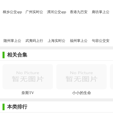
桐乡公交app
广州实时公
漯河公交app
香港九巴安
廊坊掌上公
免费版
交手机版
免费版
卓版
交安卓版
随州掌上公
武夷码上行
上海实时公
福州掌上公
句容公交安
交手机版
正式版
交地铁APP
交app
卓手机版
安卓版
相关合集
奈斯TV
小小的生命
本类排行