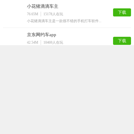
小花猪滴滴车主
下载
76.65M
15178
人在玩
小花猪滴滴车主是一款很不错的手机打车软件...
京东网约车app
下载
42.54M
10469
人在玩
京东也要加入网约车的行列吗？京东网约车a...
路行助手
下载
59.62M
6584
人在玩
路行助手是一款运行环境，深度隐藏，防止被...
千亿像素看中国免费版
下载
32.60M
5487
人在玩
千亿像素看中国免费版是一款功能强大的在线...
携程网约车司机端
下载
105.43M
5180
人在玩