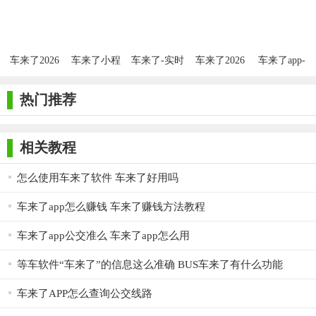
输入线路编号，进入线路详情页面即可查看该线路上所有运
行车辆的实时位置
站点查询
车来了2026
车来了小程
车来了-实时
车来了2026
车来了app-
序手机版
掌上公交
最新版
实时掌上公
输入站点名称，进入站点详情页面，即可查看经过该站点的
交
所有线路车辆的到站情况
热门推荐
周边线路查询
相关教程
以列表或者地图的形式查看周边线路信息
线路收藏
怎么使用车来了软件 车来了好用吗
线路可添加标签一键收藏 随心切换查询同一标签下的线路
车来了app怎么赚钱 车来了赚钱方法教程
首界面显示收藏的线路及其标签
车来了app公交准么 车来了app怎么用
我的积分
等车软件“车来了”的信息这么准确 BUS车来了有什么功能
我的积分页面推出每日积分任务后期会推出积分相关活动
车来了APP怎么查询公交线路
【软件测评】