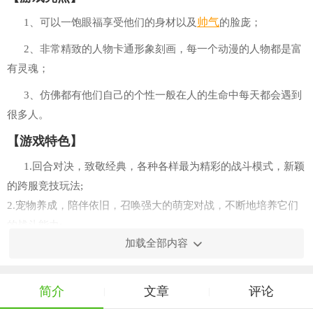
帅气
1、可以一饱眼福享受他们的身材以及
的脸庞；
2、非常精致的人物卡通形象刻画，每一个动漫的人物都是富
有灵魂；
3、仿佛都有他们自己的个性一般在人的生命中每天都会遇到
很多人。
【游戏特色】
1.回合对决，致敬经典，各种各样最为精彩的战斗模式，新颖
的跨服竞技玩法;
2.宠物养成，陪伴依旧，召唤强大的萌宠对战，不断地培养它们
的战斗能力;
加载全部内容
3.公会集结，刺激对战，和公会中的小伙伴们一起并肩作战，享
受团队的战斗乐趣。
【游戏玩法】
简介
文章
评论
|
|