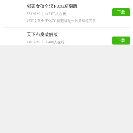
邻家女孩全汉化CG精翻版
下载
553.91M
147373
人在玩
邻家女孩全汉化CG精翻版是一款拥有超高质...
天下布魔破解版
下载
116.39M
99408
人在玩
天下布魔破解版是一款剧情非常诙谐的二次元...
女仆LIFE
下载
447.91M
98317
人在玩
女仆LIFE是一款简单的SLG游戏，游戏...
火影之异族崛起汉化版
下载
847.39M
78787
人在玩
火影之异族崛起汉化版是根据火影忍者动漫改...
家神女房
下载
157.36M
69541
人在玩