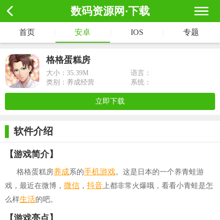
数码资源网·下载
首页
|
安卓
|
IOS
|
专题
格格蛋糕房
大小：
35.39M
语言：
类别：养成经营
系统：
立即下载
软件介绍
【游戏简介】
养成
手机游戏
格格蛋糕房
系的
。这是日本的一个养青蛙游
微信
抖音
戏，最近在微博，
，
上都非常火爆哦，看看小青蛙是怎
生活
么样
的吧。
【游戏亮点】