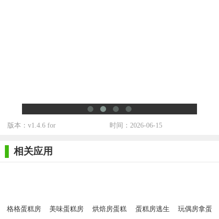
版本：v1.4.6 for
时间：2026-06-15
相关应用
格格蛋糕房
美味蛋糕房
烘焙房蛋糕
蛋糕房逃生
玩偶房拿蛋
赚钱版
安卓版
制作
糕逃脱