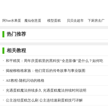
阿Sue水果蛋
魔仙创意蛋
模型蛋糕
贝贝去超市
下厨房去广
糕房
糕安卓版
下厨房游戏
告手机版
热门推荐
相关教程
和平精英：周年庆蛋糕里的黑科技“全息影像”是什么？如何吃
蛋糕？
揭秘柳格格家族：他们背后的传奇故事与事业版图
AE教程-随机闪动的格格
光遇蛋糕魔法持续多久 光遇蛋糕魔法持续时间说明
公主连结蛋糕怎么刷 公主连结速刷蛋糕技巧详解