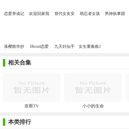
恋爱养成记
欢迎回家我
替代女友安
萌忍者女孩
男神执事团
安卓版
心爱的人手
卓vr版
免费版
免费手机版
游
落樱散华抄
IRroid恋爱
九天封仙手
女生重奏曲2
手机九游版
的有效边界
游果盘版
最新安卓版
免费版
相关合集
奈斯TV
小小的生命
本类排行