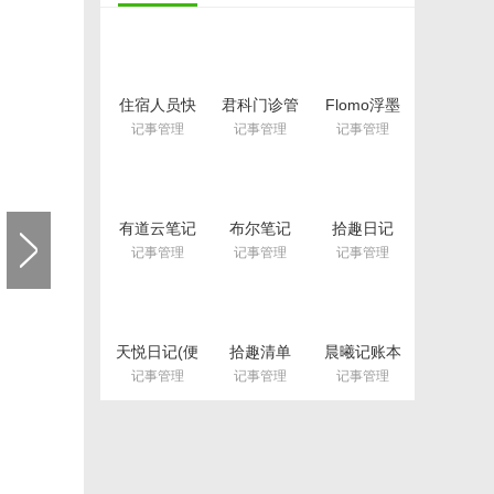
住宿人员快
君科门诊管
Flomo浮墨
速登记系统
理系统(诊所
笔记电脑版
记事管理
记事管理
记事管理
正式版(旅店
管理软件)
v5.24.81.0
管理软件)
v4.8 最新版
v2.2 简体中
文版
有道云笔记
布尔笔记
拾趣日记
最新版
v2.4.1
v0.1.0
记事管理
记事管理
记事管理
v8.0.30
天悦日记(便
拾趣清单
晨曦记账本
签/笔记/备
v1.2.0
免注册版(添
记事管理
记事管理
记事管理
忘录)v1.6.4
加无限个账
户) v4.0 正
式版