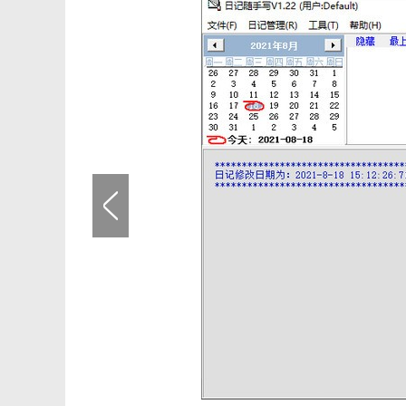
2、支持多用户，每位用户均有自己的设置，互不干扰
3、实用的附件功能，每一篇文档和日记都可添加附件
4、采用登录方式，只有输入正确用户名和口令才能进入
【软件功能】
自由
随手写混搭键盘、手写、语音、涂鸦、拍照，让表达没有
轻松
随手写让您无论何时何地，想写就写，无拘无束
安全
随手写采用AES加密算法保护您的隐私和数据
私有