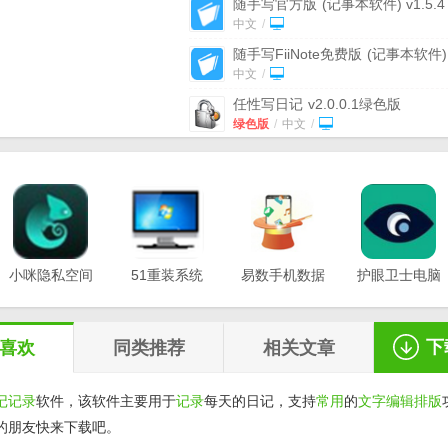
随手写官方版
(记事本软件) v1.5.4
脑版
中文
/
随手写FiiNote免费版
(记事本软件)
v1.5.5.2 最新版
中文
/
任性写日记
v2.0.0.1绿色版
绿色版
/
中文
/
电脑写日记软件
(The Journal) v6.
Build 727 免费版
免费版
/
中文
/
熊猫写日记记仇表情包
最新版
中文
/
熊猫头写日记记仇30天表情包
v1.
费版
小咪隐私空间
51重装系统
免费版
易数手机数据
/
中文
/
护眼卫士电脑
最新版
电脑版
恢复软件
版v1.0.3
汉软日记通纪念版
(能写日记的万
v1.0.0.3
v20.21.12.12
v1.2.5
历) v8.8 官方版
官方版
/
中文
/
下
喜欢
同类推荐
相关文章
记记录
软件，该软件主要用于
记录
每天的日记，支持
常用
的
文字编辑
排版
的朋友快来下载吧。