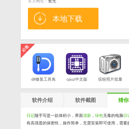
官方网址：
暂无
本地下载
dll修复工具免
cpuz中文版
缤纷照片批量
费版v1.0
v2.11
重命名软件
v1.0
软件介绍
软件截图
猜你
日记
随手写是一款体积小，界面
清新
，
绿色
无毒的电脑
日
有高强度的保密性，操作简单，无需安装即可使用，需要