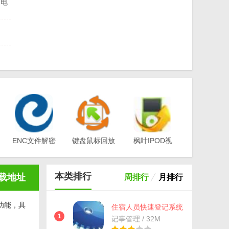
 电
0.0
0 免
ENC文件解密
键盘鼠标回放
枫叶IPOD视
工具(EA-
器v1.0
频转换器电脑
年
Key)v3.1
版v12.1.0.0
本类排行
载地址
周排行
月排行
功能，具
住宿人员快速登记系统
正式版(旅店管理软件)
1
记事管理 / 32M
v2.2 简体中文版