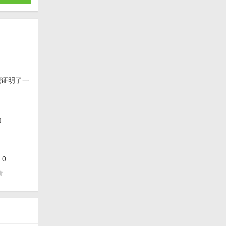
现证明了一
加
.0