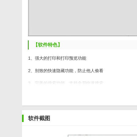
【软件特色】
1、强大的打印和打印预览功能
2、别致的快速隐藏功能，防止他人偷看
3、完善的搜索功能，支持全局快速搜索
4、全中文软件，使用方便，适合中国人习惯
5、登录日志功能，察觉盗取口令者的非法访问
软件截图
【软件亮点】
1、日记文件经过非常严格的加密，充分保护你的隐私