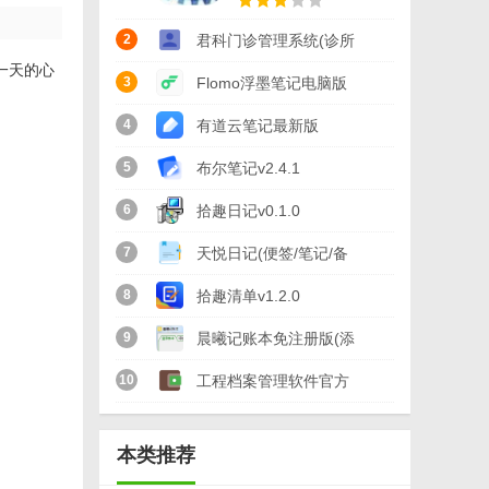
2
君科门诊管理系统(诊所
一天的心
管理软件) v4.8 最新版
3
Flomo浮墨笔记电脑版
v5.24.81.0
4
有道云笔记最新版
v8.0.30
5
布尔笔记v2.4.1
6
拾趣日记v0.1.0
7
天悦日记(便签/笔记/备
忘录)v1.6.4
8
拾趣清单v1.2.0
9
晨曦记账本免注册版(添
加无限个账户) v4.0 正
10
工程档案管理软件官方
式版
版(档案管理系统) v1.2
本类推荐
免费版