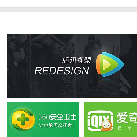
换肤
你的日记
个日记文件
其所在的目录创建一个名为User的目录，用于存储不同用户的日记信息。
的时候会存储输入的日记信息。本软件属绿色软件，不修改任何系统设置，