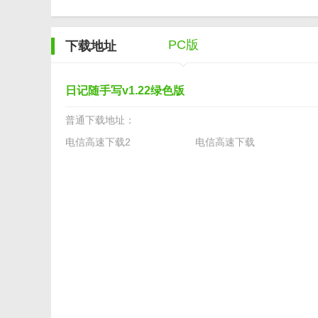
随手写为您提供高效、安全、私有的云服务
PC版
下载地址
【软件优势】
1、界面清新漂亮，默认界面为仿 NeoPlanet 风格，支持
日记随手写v1.22绿色版
2、最小化锁定功能，在你暂时离开时防止他人乘机偷看
普通下载地址：
电信高速下载2
电信高速下载
3、一位帐户对应着一个日记文件，但根据需也可拥有多
【使用教程】
1.在首次使用本程序时，需要输入一个新的用户，程序在
2.在主界面先选择日期，再输入日记信息，系统在适当
个执行文件即可完成所有功能。