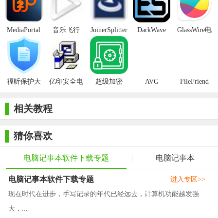
5. 支持分类管理日记，分门别类更清晰
6. 一键生成分享链接，随时随地轻松分享
MediaPortal
音乐飞行
JoinerSplitter
DarkWave
GlassWire电
7. 精美日历视图，翻阅补记一眼就够了
Mcool
Studio32位
脑版
8. 支持根据关键字词搜索相关日记，快捷准确
【墨记软件优势】
福昕保护大
亿印安全电
超级加密
AVG
FileFriend
师正式版
子印客户端
3000免费版
Antivirus
1.精美的排版导出成PDF，随时备份，更可以打印成册
Free Edition
相关教程
2.精心挑选的每日一句和每日一文，养成阅读的习惯
3.设计简洁、简单易用的特点，却同时拥有强大的功能
猜你喜欢
【墨记软件功能】
电脑记事本软件下载专题
电脑记事本
图文混排 - 简单好用的图文编辑功能，写出优雅的日记
电脑记事本软件下载专题
进入专区>>
文字排版 - 对齐模式、字体样式、字体大小、字体颜色、粗体
现在时代在进步，手写记录的年代已经远去，计算机功能越发强
调整一应俱全，排版出你最爱的样式
大，...
PDF导出 - 精美的排版导出成PDF，随时备份，更可以打印成