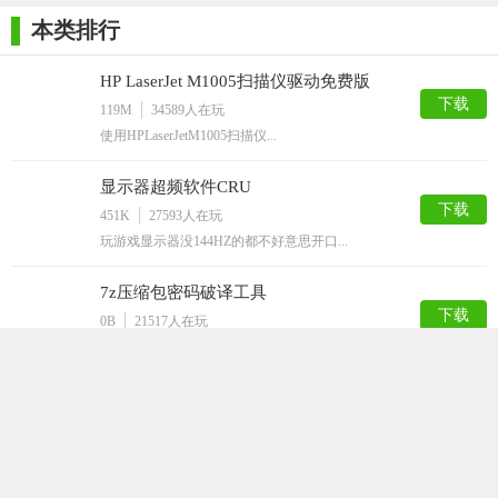
每日一文 - 精心挑选的每日一句和每日一文，养成阅读的习惯
本类排行
HP LaserJet M1005扫描仪驱动免费版
下载
119M
34589
人在玩
使用HPLaserJetM1005扫描仪...
显示器超频软件CRU
下载
451K
27593
人在玩
玩游戏显示器没144HZ的都不好意思开口...
7z压缩包密码破译工具
下载
0B
21517
人在玩
现在市面上的主流压缩文件格式就3中，ra...
抖音最火音乐打包
下载
2G
20121
人在玩
抖音里面的音乐有多活咱们就先不说了，今天...