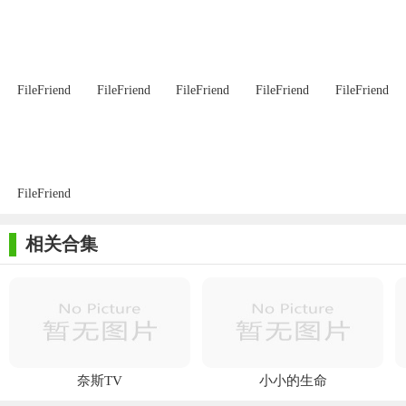
册
离线使用 - 没有网络也可以写日记、查看日记、修改日记，随
时随地记录查看
FileFriend
FileFriend
FileFriend
FileFriend
FileFriend
长图分享、PDF分享 - 一键生成精美的长图，分享到微信、
QQ、微博
多种字体 - 多种字体，选择你的最爱
FileFriend
日历 - 精准查看每一天，不漏过每一次记录
相关合集
隐私安全 - 多重密码保护，Touch ID指纹解锁，保障您的日记
安全
垃圾箱 - 即使不小心删除，我们也能为你提供最后一层保障
搜索 - 关键词快速检索，找到您想要的日记
提醒写日记 - 每天重复提醒，养成每天记录的习惯
奈斯TV
小小的生命