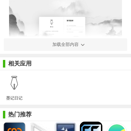
加载全部内容
相关应用
【墨记软件特色】
1. 日记支持自动保存，不再担心日记丢失
2. 支持Windows/Mac/iPhone/Android/ipad...多端同时使用，随
时备份安全同步
墨记日记
3. 段落改编辑器，简洁方便易上手
热门推荐
4. 图文混排、日记信纸，丰富记录体验