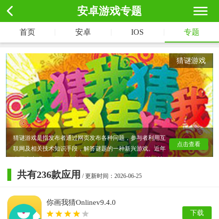
安卓游戏专题
|
|
|
首页
安卓
IOS
专题
猜谜游戏
猜谜游戏是指发布者通过网页发布各种问题，参与者利用互
点击查看
联网及相关技术知识手段，解答谜题的一种新兴游戏。近年
在网上出现一些网页游戏如“Notpron”、“Weffriddles”等，被
称为“Online Riddle”，又称“线上解谜游戏”。谜语的奥妙也来
共有
236
款应用
/ 更新时间：2026-06-25
自于它那庞杂神秘的技术技巧。小小的谜语在千百年的流传
过程中，形成了庞杂的谜格。谜格是制谜、解谜的体式、技
你画我猜Onlinev9.4.0
巧、技术、方法、手段之体系，也是制谜、猜谜的理论概括
下载
与总结。