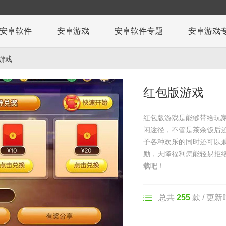
安卓软件
安卓游戏
安卓软件专题
安卓游戏
游戏
红包版游戏
红包版游戏是能够带给玩
闲途径，不管是茶余饭后
予各种欢乐的同时还可以
励，天降福利怎能轻易拒
载吧！
总共
255
款 / 更新