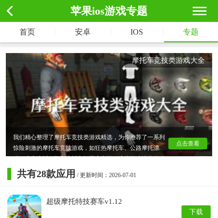
苹果ios游戏专题
|
|
|
首页
安卓
IOS
专题
摩托车竞技类游戏大全
我们精心整理了摩托车竞技类游戏精选，为你推荐了一系列
点击查看
惊险刺激的摩托车竞技游戏，如狂热摩托车、公路摩托漂
移、真实摩托狂飙和摩托车极限赛车等。这些游戏让你体验
赛车地图的惊险刺激，驾驶帅气炫酷的摩托赛车，完成各种
共有
28
款应用
/ 更新时间：2026-07-01
高难度特技动作，尽享竞速冒险的乐趣。赶快下载，开启你
的摩托车竞技之旅吧！
超级摩托特技赛车v1.12
下载