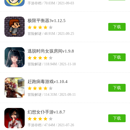
手游存档 /
70.03M
/ 2021-09-03
极限平衡器3v1.12.5
下载
冒险解谜 /
48.91M
/ 2021-09-25
逃脱时尚女孩房间v1.9.8
下载
冒险解谜 /
118.94M
/ 2021-11-18
赶跑病毒游戏v1.10.4
下载
冒险解谜 /
114.31M
/ 2021-09-11
幻想女仆手游v1.8.7
下载
手游存档 /
47.64M
/ 2021-07-26