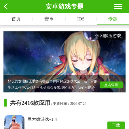
安卓游戏专题
|
|
|
首页
安卓
IOS
专题
休闲解压游戏
好玩的发泄解压手游有哪些？休闲解压游戏大全！在日常的
点击查看
生活工作中,我们无不承受着众多繁琐的压力，我们可能会
感受到来自各方的压力，工作、学习或者是其他，而如果不
能及时的将压力释放出去，可能还会影响我们的健康，快来
共有
2416
款应用
/ 更新时间：2026-07-24
下载数码资源网下载玩玩~
巨大娘游戏v1.4
下载