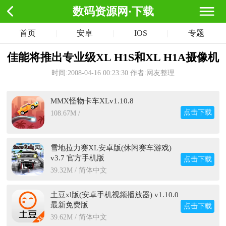
数码资源网·下载
首页
|
安卓
|
IOS
|
专题
佳能将推出专业级XL H1S和XL H1A摄像机
时间:2008-04-16 00:23:30
作者:网友整理
MMX怪物卡车XLv1.10.8
点击下载
108.67M /
雪地拉力赛XL安卓版(休闲赛车游戏)
v3.7 官方手机版
点击下载
39.32M / 简体中文
土豆xl版(安卓手机视频播放器) v1.10.0
最新免费版
点击下载
39.62M / 简体中文