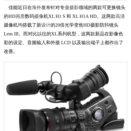
佳能近日在
海外
发布针对专业
摄影
领域的两款可更换镜头
的HD
画质
数码
摄像
机XL H1 S 和 XL H1A HD。这两款
高清
摄像机均搭载了新
设计
的20倍光学变焦HD摄影防抖镜头
Lens III。而对比以往的XL系列机型，这两款新品在影像色
彩的设定、音频输入和外接 LCD 以及输出端子上都作出了
改善。