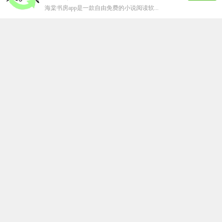
海棠书房app是一款自由免费的小说阅读软...
汤头条破解版
下载
68.44M
57577
人在玩
汤头条版是一款每天都会为你推送最新的资讯...
ss导航
下载
50.48M
50010
人在玩
ss导航app是一款拥有大量的漫画资源的...
嘿嘿连载官方安卓版
下载
64.43M
41665
人在玩
追剧有追剧神器，追漫画当然得用嘿嘿连载a...
静读小说阅读手机版
下载
59.91M
35902
人在玩
想要看到更多的小说，那就不要错过这款非常...
jm夭堂