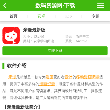
数码资源网·下载
首页
|
安卓
|
IOS
|
专题
亲漫最新版
大小：
13.27M
语言：简体中文
类别：安卓学习阅读
系统：Android
立即下载
软件介绍
亲漫
漫画
设计
移动
漫画阅读
最新版是一款专为
爱好者
的
应
漫画资源
用，提供了丰富多样的
，涵盖了各种题材和类型的作
品，满足不同用户的阅读需求。其界面设计简洁明了，操作流
畅，阅读体验极佳，是广大漫画迷们的首选阅读平台。
【亲漫最新版简介】