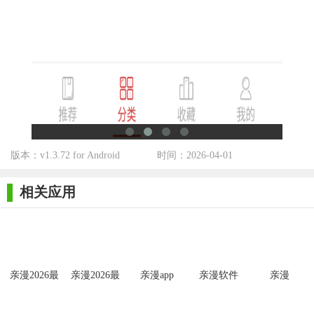
2. 高清画质：所有漫画作品均为高清画质，为用户带来极佳
的阅读体验。
3. 热门排行：根据用户的阅读量和评价，实时更新热门漫画
排行，方便用户找到最受欢迎的作品。
4. 作者专栏：每位作者都有自己的专栏，展示其全部作品和
创作历程，让用户更深入地了解作者和作品。
【亲漫最新版用法】
版本：v1.3.72 for Android
时间：2026-04-01
1. 下载安装：打开手机应用商店，搜索“亲漫”，找到官方应
相关应用
用并下载安装。
2. 注册登录：打开应用后，注册账号并登录，以便享受更多
个性化服务和社区功能。
3. 浏览漫画：在首页或分类页面浏览漫画作品，可以通过搜
亲漫2026最
亲漫2026最
亲漫app
亲漫软件
亲漫
新版
新版
索功能快速找到想看的漫画。