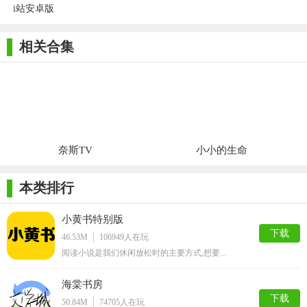
i站安卓版
相关合集
奈斯TV
小小的生命
本类排行
小黄书特别版
下载
46.53M
106949
人在玩
阅读小说是我们休闲放松时的主要方式,想要...
海棠书房
下载
50.84M
74705
人在玩