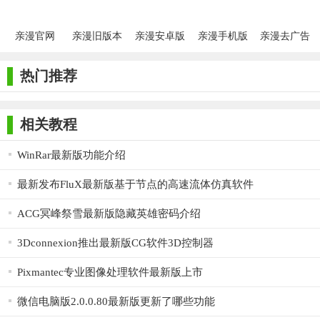
4. 阅读漫画：点击漫画作品进入阅读页面，选择章节开始阅
读。在阅读过程中，可以随时调整阅读设置。
亲漫官网
亲漫旧版本
亲漫安卓版
亲漫手机版
亲漫去广告
5. 参与社区：进入社区页面，与其他漫画爱好者交流心得、
分享喜欢的作品，参与讨论和互动。
热门推荐
【亲漫最新版测评】
相关教程
亲漫最新版凭借其丰富的资源、智能的推荐系统、高清的画
质以及便捷的操作体验，赢得了广大漫画迷的喜爱。其社区功能
WinRar最新版功能介绍
也为用户提供了一个交流互动的平台，让漫画爱好者们能够更好
地分享彼此的心得和喜好。总的来说，亲漫最新版是一款值得一
最新发布FluX最新版基于节点的高速流体仿真软件
试的漫画阅读应用，无论是新手还是资深的漫画爱好者，都能在
ACG冥峰祭雪最新版隐藏英雄密码介绍
这里找到属于自己的漫画世界。
3Dconnexion推出最新版CG软件3D控制器
Pixmantec专业图像处理软件最新版上市
微信电脑版2.0.0.80最新版更新了哪些功能