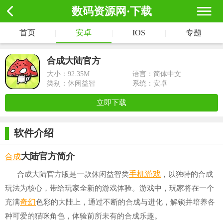
数码资源网·下载
首页
|
安卓
|
IOS
|
专题
合成大陆官方
大小：
92.35M
语言：简体中文
类别：休闲益智
系统：安卓
立即下载
软件介绍
合成
大陆官方简介
手机游戏
合成大陆官方版是一款休闲益智类
，以独特的合成
玩法为核心，带给玩家全新的游戏体验。游戏中，玩家将在一个
奇幻
充满
色彩的大陆上，通过不断的合成与进化，解锁并培养各
种可爱的猫咪角色，体验前所未有的合成乐趣。