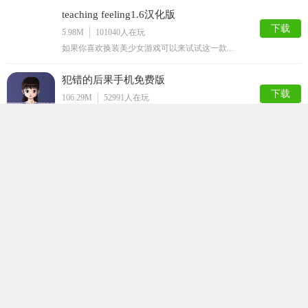
teaching feeling1.6汉化版
下载
5.98M
101040
人在玩
如果你喜欢换装美少女游戏可以来试试这一款...
犯错的后果手机免费版
下载
106.29M
52991
人在玩
犯错的后果手机免费版是一款宅男们都非常喜...
迷失的生命最新版
下载
92.94M
36457
人在玩
迷失的生命是一款采用了黑白风格的闯关游戏...
打屁股游戏
下载
50.52M
35631
人在玩
打屁股游戏是一款以打屁股为游戏题材的休闲...
星球模拟器汉化版
下载
154.21M
32926
人在玩