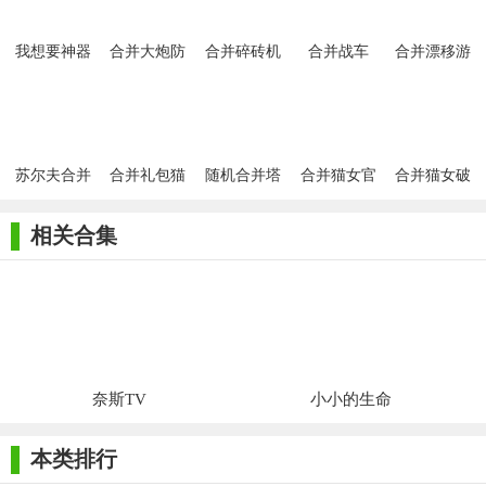
我想要神器
合并大炮防
合并碎砖机
合并战车
合并漂移游
红包游戏
御红包版
戏
苏尔夫合并
合并礼包猫
随机合并塔
合并猫女官
合并猫女破
僵尸攻击
防
方版
解版
相关合集
奈斯TV
小小的生命
本类排行