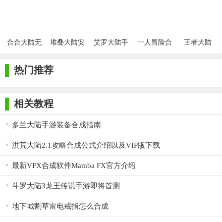
合合大陆无
堆叠大陆安
艾罗大陆手
一人冒险合
王者大陆
限钻石
卓版
机版apk
成之魂
热门推荐
相关教程
多兰大陆手游装备合成指南
洪荒大陆2.1攻略合成公式介绍以及VIP版下载
最新VFX合成软件Mamba FX官方介绍
斗罗大陆3龙王传说手游即将首测
地下城割草雷电戒指怎么合成