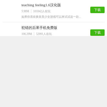
teaching feeling1.6汉化版
下载
5.98M
101042
人在玩
如果你喜欢换装美少女游戏可以来试试这一款...
犯错的后果手机免费版
下载
106.29M
52991
人在玩
犯错的后果手机免费版是一款宅男们都非常喜...
迷失的生命最新版
下载
92.94M
36457
人在玩
迷失的生命是一款采用了黑白风格的闯关游戏...
打屁股游戏
下载
50.52M
35631
人在玩
打屁股游戏是一款以打屁股为游戏题材的休闲...
星球模拟器汉化版
下载
154.21M
32927
人在玩