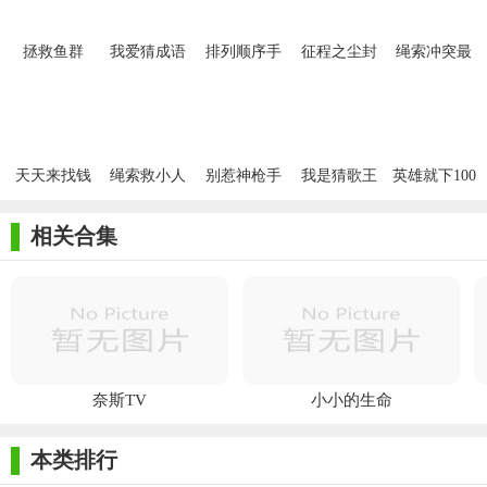
拯救鱼群
我爱猜成语
排列顺序手
征程之尘封
绳索冲突最
Save The
红包版
游
的回忆内购
新版
Fish
破解
天天来找钱
绳索救小人
别惹神枪手
我是猜歌王
英雄就下100
游戏
最新版
豪华版
层红包版
相关合集
奈斯TV
小小的生命
本类排行