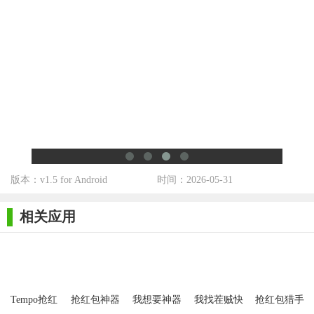
不断会有新的经营玩法向玩家开放，带来的每一场互动都有
着很奇趣的表现。
【游戏测评】
使用合成作为主要【游戏玩法】。每天也有机会进行抽奖，
抽奖将使用不同的武器，并且需要在相同级别上进行合成。级别
越高，级别越高，您赚到的钱就越多，因此您可以轻松地玩游戏
来挣钱
版本：v1.5 for Android
时间：2026-05-31
相关应用
Tempo抢红
抢红包神器
我想要神器
我找茬贼快
抢红包猎手
包神器安卓
免费版
红包版
神器