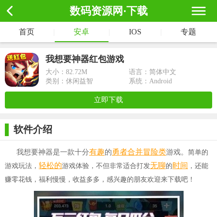
数码资源网·下载
首页
|
安卓
|
IOS
|
专题
我想要神器红包游戏
大小：
82.72M
语言：简体中文
类别：休闲益智
系统：Android
立即下载
软件介绍
有趣
勇者
合并
冒险类
我想要神器是一款十分
的
游戏。
简单的
轻松的
无聊
时间
游戏玩法，
游戏体验，不但非常适合打发
的
，还能
赚零花钱，福利慢慢，收益多多，感兴趣的朋友欢迎来下载吧！