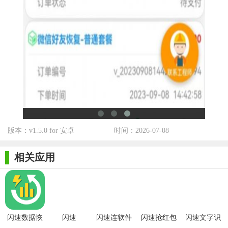
片、视频缩略图、文档内容等，方便用户选择性恢复。
3. 恢复记录：记录用户的恢复历史，方便用户随时查看和管
理已恢复的文件。
4. 帮助中心：提供详细的使用指南和常见问题解答，帮助用
户快速上手并解决使用过程中遇到的问题。
【闪速数据恢复app玩法】
1. 连接设备：将需要恢复数据的设备通过USB线连接到手
机，并打开闪速数据恢复APP。
版本：v1.5.0 for 安卓
时间：2026-07-08
2. 选择扫描模式：根据数据丢失的情况，选择合适的扫描模
式（快速扫描或深度扫描）。
相关应用
3. 等待扫描完成：软件将自动扫描设备中的存储数据，用户
需耐心等待扫描完成。
4. 预览并恢复文件：在扫描结果中预览文件内容，选择需要
闪速数据恢
闪速
闪速连软件
闪速抢红包
闪速文字识
恢复的文件并点击“恢复”按钮进行恢复操作。
复
v2.7.2
app
别app