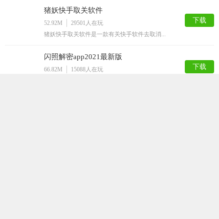
猪妖快手取关软件
下载
52.92M
29501
人在玩
猪妖快手取关软件是一款有关快手软件去取消...
闪照解密app2021最新版
下载
66.82M
15088
人在玩
闪照解密app2021最新版是一款专门针...
挂机大师
下载
40.98M
12848
人在玩
挂机大师是一款手机挂机工具。本款APP可...
嗅探
下载
63.50M
12809
人在玩
嗅探app，最新的网页资源获取工具，随时...
QQ解封神器
下载
32.36M
12786
人在玩