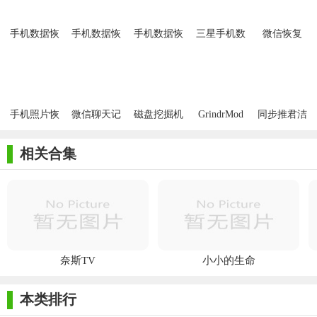
手机数据恢
手机数据恢
手机数据恢
三星手机数
微信恢复
复安卓版
复大师APP
复精灵安卓
据恢复软件
汉化安卓版
版
手机照片恢
微信聊天记
磁盘挖掘机
GrindrMod
同步推君洁
复工具
录恢复器
中文版
app
相关合集
奈斯TV
小小的生命
本类排行