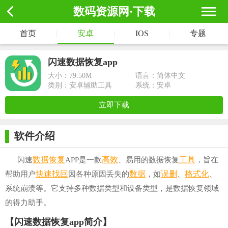
数码资源网·下载
首页
|
安卓
|
IOS
|
专题
闪速数据恢复app
大小：
79.50M
语言：简体中文
类别：安卓辅助工具
系统：安卓
立即下载
软件介绍
数据恢复
高效
工具
闪速
APP是一款
、易用的数据恢复
，旨在
快速
找回
数据
误删
格式化
帮助用户
因各种原因丢失的
，如
、
、
系统崩溃等。它支持多种数据类型和设备类型，是数据恢复领域
的得力助手。
【闪速数据恢复app简介】