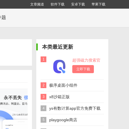
文章频道
软件下载
安卓下载
苹果下载
专题
本类最近更新
1
超强磁力搜索官
方版
立即下载
极序桌面小组件
2
x8沙箱正版
3
ys有数计算app官方免费下载
4
playgoogle商店
5