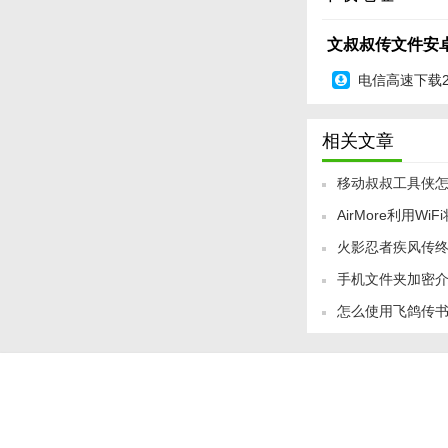
1. 高效便捷：简
文叔叔传文件安卓版
2. 安全可靠：多
电信高速下载
3. 广泛适用：适
4. 优质服务：提
相关文章
5. 持续更新：不
移动叔叔工具侠怎么
【文叔叔传文件
AirMore利用W
刷recovery方法
文叔叔传文件安卓版
火影忍者疾风传
分享还是企业间的大
手机文件夹加密
售
格式和跨平台设备，
怎么使用飞鸽传
步提升了用户的使用