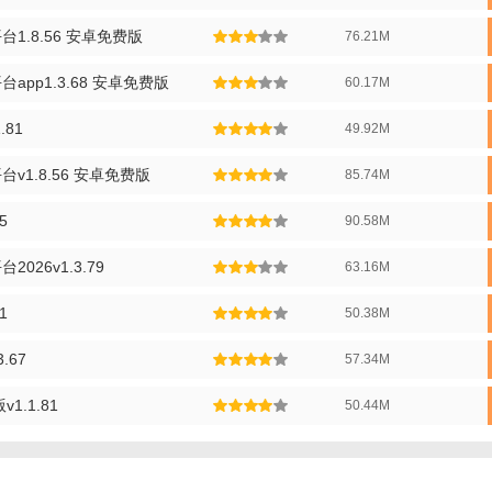
1.8.56 安卓免费版
76.21M
pp1.3.68 安卓免费版
60.17M
安卓版特色】
.81
49.92M
用先进的传输技术，确保文件传输速度稳定且高效。
不受文件大小限制，轻松传输大型文件，如高清视频、大型文档等。
v1.8.56 安卓免费版
85.74M
用高级加密技术，保护用户数据安全，确保文件在传输过程中不被泄露。
5
90.58M
成专属下载链接，支持通过社交媒体、邮件等多种方式分享文件。
026v1.3.79
63.16M
持安卓、iOS、Windows、Mac等多平台设备，实现跨平台文件传输。
1
50.38M
安卓版亮点】
.67
57.34M
提供纯净的使用环境，无广告打扰，让用户专注于文件传输。
1.1.81
50.44M
传的文件可永久保存，方便用户随时查看和分享。
供文件管理功能，支持对上传的文件进行分类、搜索等操作。
安卓版优势】