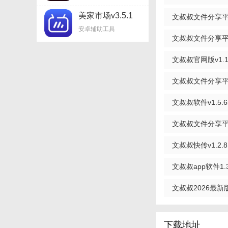
美家市场v3.5.1
文叔叔文件分享平台
安卓辅助工具
文叔叔文件分享平台a
【文叔叔传文件
文叔叔官网版v1.1
1. 高速传输：采
2. 大文件支持：
文叔叔文件分享平台
3. 安全加密：采
文叔叔软件v1.5.6
4. 一键分享：生
文叔叔文件分享平台2
5. 多平台兼容：支
文叔叔快传v1.2.8
【文叔叔传文件
文叔叔app软件1.3
1. 无广告干扰：
文叔叔2026最新版v
2. 永久保存：上
3. 智能管理：提
下载地址
【文叔叔传文件