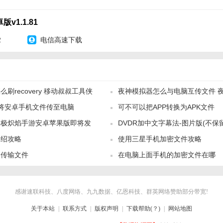
化文件传输流程，提高用户工作效率。
v1.1.81
重安全保障措施，确保用户数据安全无忧。
2
电信高速下载
用于个人、企业等多种场景，满足用户多样化需求。
供24小时客服支持，及时解决用户在使用过程中遇到的问题。
断优化软件性能，增加新功能，提升用户体验。
刷recovery 移动叔叔工具侠
夜神模拟器怎么与电脑互传文件 
安卓版点评】
iFi将安卓手机文件传至电脑
可不可以把APP转换为APK文件
互传文件教程
以其高效、便捷、安全的文件传输功能赢得了广大用户的青睐。无论是个
终极炽焰手游安卓苹果版即将发
DVDR加中文字幕法-图片版(不保
型文件传输，它都能提供出色的服务。软件界面简洁易用，操作流畅，且
介绍攻略
使用三星手机加密文件攻略
为用户带来了极大的便利。同时，软件还提供了智能管理和永久保存等实
书传输文件
在电脑上面手机的加密文件在哪
体验。总的来说，文叔叔传文件安卓版是一款值得推荐的文件传输工具。
感谢速联科技、八度网络、九九数据、亿恩科技、群英网络赞助部分带宽!
关于本站
|
联系方式
|
版权声明
|
下载帮助(？)
|
网站地图