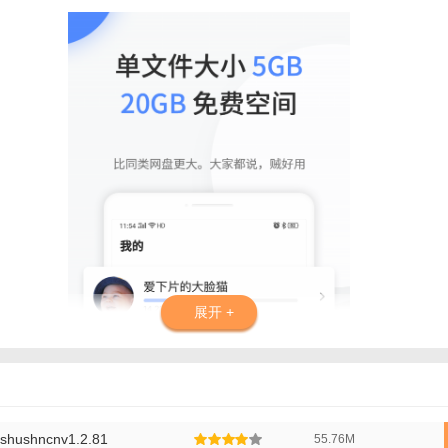
展开 +
shncnv1.2.81
55.76M