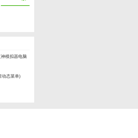
夜神模拟器电脑
人日常的文件
留动态菜单)
支持多种文件
用功能，进一