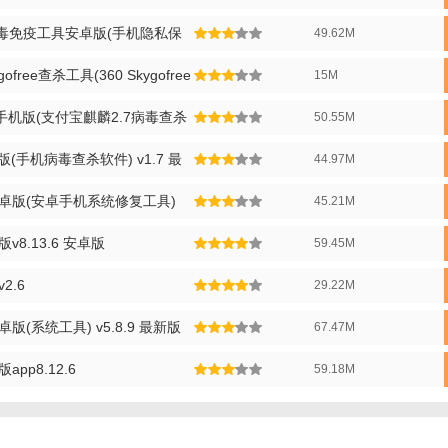
介绍：
病毒免疫工具安卓版(手机隐私保
49.62M
下最热门的手游《王者荣耀》辅助外挂来诱惑用户下载和安装，并通过P
新版
ree查杀工具(360 Skygofree
15M
渠道进行传播扩散。从已经遭遇勒索病毒攻击的用户反映看，该勒索软件
蓝”勒索病毒，功能和电脑版一致。软件运行后，用户的桌面壁纸、软件名
手机版(支付宝麒麟2.7病毒查杀
50.55M
不解密，赎金将翻倍，一周不解密，手机中所有文件将被删除。
版(手机病毒查杀软件) v1.7 最
44.97M
安卓版(安卓手机系统修复工具)
45.21M
版
v8.13.6 安卓版
59.45M
2.6
29.22M
版(系统工具) v5.8.9 最新版
67.47M
pp8.12.6
59.18M