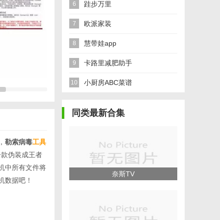
跬步万里
6
欧派家装
7
慧带娃app
8
卡路里减肥助手
9
小厨房ABC菜谱
10
同类最新合集
，
勒索病毒
工具
一款伪装成王者
机中所有文件将
奈斯TV
机数据吧！