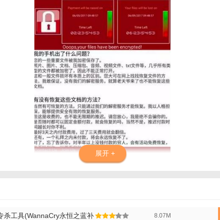
展开 +
专杀工具(WannaCry永恒之蓝补
8.07M