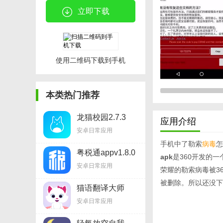
立即下载
使用二维码下载到手机
本类热门推荐
龙猫校园2.7.3
应用介绍
安卓日常应用
手机中了勒索
病毒
怎
粤税通appv1.8.0
apk
是360开发的
安卓日常应用
荣耀的勒索病毒被3
被删除。所以还没下
猫语翻译大师
v1.8.1
安卓日常应用