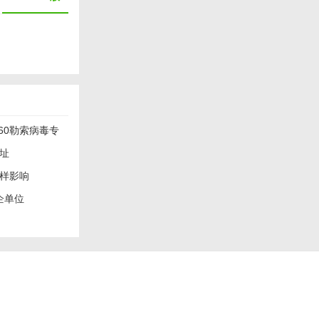
60勒索病毒专
址
样影响
，提供了勒索病
政企单位