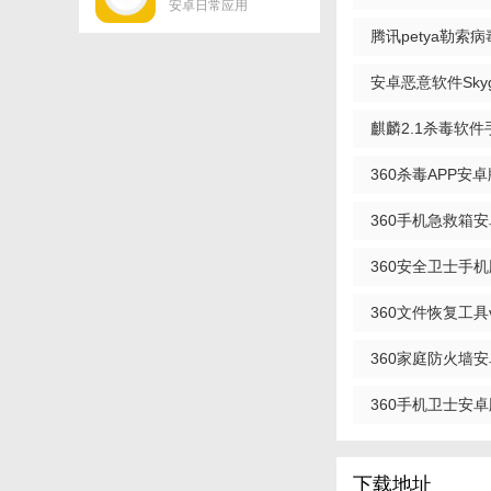
安卓日常应用
勒索病毒手机版
丁) 安卓版
腾讯petya勒索
该勒索病毒伪装成当
护工具) v7.7.0 最
安卓恶意软件Skygof
社交平台、游戏群等
仿电脑版的“永恒之
查杀软件) 手机版
麒麟2.1杀毒软件
改。如果用户三天内
工具) 安卓版
360杀毒APP安卓
新版
360手机急救箱
v1.11.0.1031 最新
360安全卫士手机版
360文件恢复工具v
360家庭防火墙安卓
360手机卫士安卓版a
下载地址