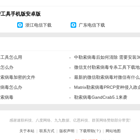
密工具手机版安卓版
浙江电信下载
广东电信下载
密工具怎么用
中勒索病毒后如何清除 需要安装3
毒怎么办
微信支付勒索病毒专杀工具下载地
杀工具
毒怎么办？
勒索病毒加密的文件
最新的微信勒索病毒对微信有什么
士已经率先支持对该勒索病毒的拦截和查杀，同时对已感染勒索病毒的用户
索病毒怎么办
Matrix勒索病毒PRCP变种侵入
影响用户恢复文件，挽回损失。
勒索病毒
勒索病毒GandCrab5.1来袭
感谢速联科技、八度网络、九九数据、亿恩科技、群英网络赞助部分带宽!
关于本站
|
联系方式
|
版权声明
|
下载帮助(？)
|
网站地图