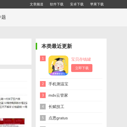
文章频道
软件下载
安卓下载
苹果下载
专题
本类最近更新
1
宝贝存钱罐
立即下载
手机测温宝
2
mdv云管家
3
长赋技工
4
点恩gratus
5