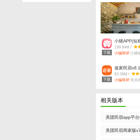
【美团民宿202
1. 丰富的民宿资
2. 高效的预订流
小猪APP(短
3. 完善的评价系
宿)v5.30.00
199.94M /
下载
小编简评:
小猪
4. 安全可靠的支
由小猪短租...
【美团民宿202
途家民宿v8.1
83.39M /
1. 探索不同地区
下载
小编简评:
无论
庭旅行，途家...
2. 参与优惠活动
3. 分享旅行经验
相关版本
【美团民宿202
美团民宿app平台v5
经过一段时间的使用
支付系统赢得了用户
美团民宿商家版v7.
速找到心仪的民宿并