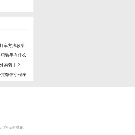
p打车方法教学
兼职骑手有什么
外卖骑手？
外卖微信小程序
m），我们将及时撤销。