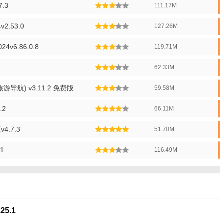
.3
111.17M
值得信赖的在线预订平台。
2.53.0
127.26M
v6.86.0.8
119.71M
62.33M
导航) v3.11.2 免费版
59.58M
.2
66.11M
.7.3
51.70M
1
116.49M
25.1