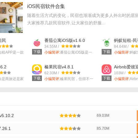
iOS民宿软件合集
4亮点】
随着生活方式的变化，民宿也渐渐成为更多人外出时的居留
源：涵盖全国各地特色民宿，满足不同用户的需求。
大家推荐几款民宿软件,让大家住的舒服...
程：简洁明了的界面和流程，让用户快速完成预订。
租民
番茄公寓iOS版v1.6.0
蚂蚁短租-
统：真实用户的评价和打分，帮助其他用户做出更好的选择。
v6.13.4
34.55M /
84.64M /
下载
下载
短租APP是一款
小编简评:
番茄公寓iOS版是一
小编简评:
蚂蚁
付系统：多重安全验证，保障用户的资金安全。
款非常好用...
短租交易的手..
4玩法】
6.2
榛果民宿v4.8.1
Airbnb爱彼
62.33M /
103M /
：通过软件了解各地特色民宿，感受不同的风土人情。
下载
下载
你是商旅还是家
小编简评:
榛果民宿，住得不一
小编简评:
Air
样。是一个服...
这里有...
：关注软件内的优惠活动，享受更多优惠和福利。
：在社区内分享自己的旅行经验，与其他用户交流互动。
4测评】
.10.2
69.03M
体验，美团民宿以其丰富的民宿资源、高效的预订流程、完善的评价系统
的广泛好评。特别是在节假日和旅游旺季，美团民宿的优势更加明显，能
26.1
85.70M
完成预订。同时，软件的客服支持也十分到位，能够帮助用户解决遇到的