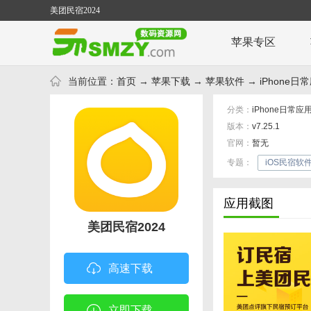
美团民宿2024
苹果专区
当前位置：
首页
→
苹果下载
→
苹果软件
→
iPhone日
分类：
iPhone日常应
版本：
v7.25.1
官网：
暂无
专题：
iOS民宿软
应用截图
美团民宿2024
高速下载
立即下载