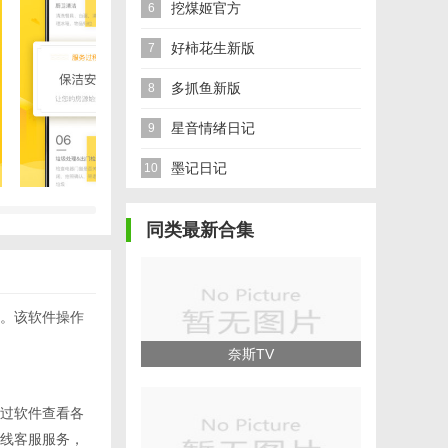
挖煤姬官方
6
好柿花生新版
7
多抓鱼新版
8
星音情绪日记
9
墨记日记
10
同类最新合集
。该软件操作
奈斯TV
过软件查看各
线客服服务，