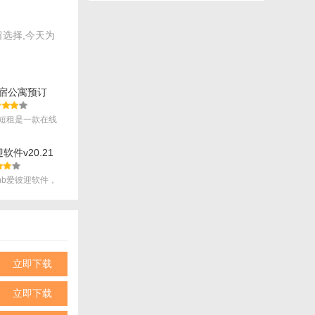
选择,今天为
民宿公寓预订
短租是一款在线
.
迎软件v20.21
bnb爱彼迎软件，
立即下载
和安全可靠的
够帮助用户快
立即下载
问题。综合来