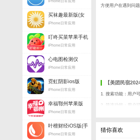
iPhone日常应用
功能) v2.11.9 苹果
方便用户在遇到问题
版
买袜趣最新版(女
士袜子商城) v1.10
iPhone日常应用
苹果版
叮咚买菜苹果手机
版v11.33.2
iPhone日常应用
心电图检测仪
ECGios最新版(测
iPhone日常应用
量心率应用)
v2.10.1 苹果官方
霓虹阴影ios版
版
【美团民宿202
(NeonShadow)
iPhone日常应用
v1.41 苹果版
1. 搜索功能：用
幸福鄂州苹果版
2. 筛选功能：用
(鄂州外卖平台)
iPhone日常应用
v2.9 ios版
3. 在线支付功能
叶檀财经iOS版(手
4. 评价系统：用
猜你喜欢
机财经资讯)
iPhone日常应用
v1.8.0 苹果版
5. 客服支持：遇