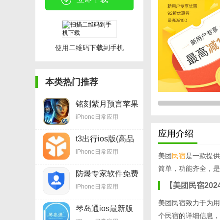
使用二维码下载到手机
本类热门推荐
铭刻紫月预言苹果
手游(ios冒险游戏)
iPhone日常应用
v1.9 官方最新版
应用介绍
t3出行ios版(高品
质出行打车平台)
iPhone日常应用
美团
民宿
是一款提供
v1.8.3 苹果版
简单，功能齐全，是
防爆专家软件免费
版(系统工具)
【美团民宿202
iPhone日常应用
v1.9.0 手机版
美团民宿致力于为用
琴岛通ios最新版
个民宿的详细信息，
(强大的智能闹钟