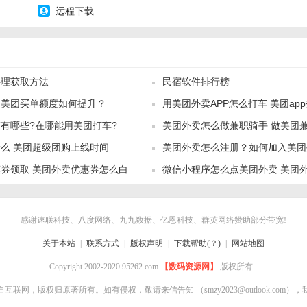
远程下载
料理获取方法
民宿软件排行榜
？美团买单额度如何提升？
用美团外卖APP怎么打车 美团ap
有哪些?在哪能用美团打车?
美团外卖怎么做兼职骑手 做美团
么 美团超级团购上线时间
美团外卖怎么注册？如何加入美团
要求
券领取 美团外卖优惠券怎么白
微信小程序怎么点美团外卖 美团
使用教程
感谢速联科技、八度网络、九九数据、亿恩科技、群英网络赞助部分带宽!
关于本站
|
联系方式
|
版权声明
|
下载帮助(？)
|
网站地图
Copyright 2002-2020 95262.com
【数码资源网】
版权所有
自互联网，版权归原著所有。如有侵权，敬请来信告知
（smzy2023@outlook.co