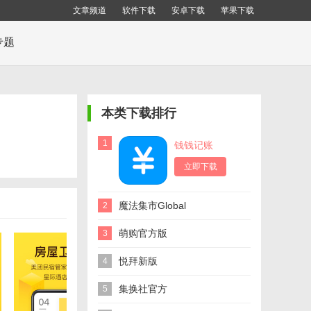
文章频道
软件下载
安卓下载
苹果下载
专题
本类下载排行
1
钱钱记账
立即下载
魔法集市Global
2
萌购官方版
3
悦拜新版
4
集换社官方
5