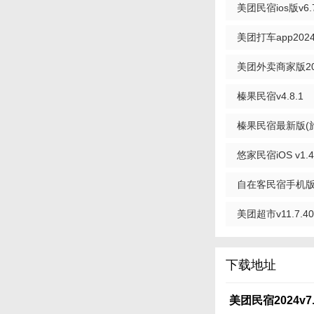
美团民宿ios版v6.7
看，美团民宿是一款
美团打车app2024v
美团外卖商家版2024
榛果民宿v4.8.1
榛果民宿最新版(旅游
悠家民宿iOS v1.4
自在客民宿手机版v4
美团超市v11.7.40
下载地址
美团民宿2024v7.