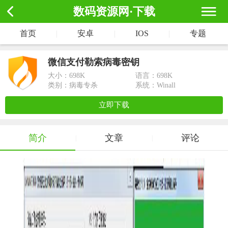
数码资源网·下载
首页
|
安卓
|
IOS
|
专题
微信支付勒索病毒密钥
大小：
698K
语言：698K
类别：病毒专杀
系统：Winall
立即下载
简介
文章
评论
|
|