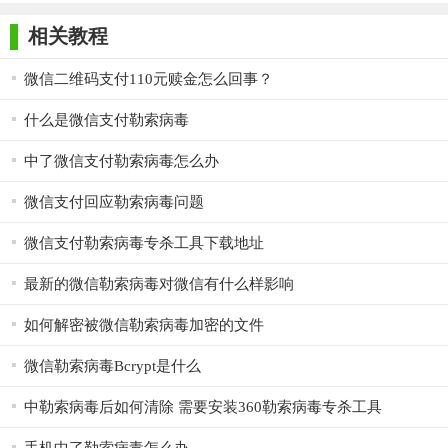
师正式版
子印客户端
3000免费版
Antivirus
Free Edition
相关教程
该病毒（Ransom/Bcrypt）为新型勒索病毒，入侵电脑运行
微信二维码支付110元赎金怎么回事？
后，会加密用户文件，但不收取比特币，而是要求受害者扫描弹
什么是微信支付勒索病毒
出的微信二维码支付110元赎金。
中了微信支付勒索病毒怎么办
微信支付回应勒索病毒问题
微信支付勒索病毒专杀工具下载地址
最新的微信勒索病毒对微信有什么样影响
如何解密被微信勒索病毒加密的文件
微信勒索病毒Bcrypt是什么
中勒索病毒后如何清除 需要安装360勒索病毒专杀工具