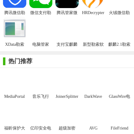
腾讯微信勒
微信支付勒
腾讯管家微
HRDecrypter
火绒微信勒
索病毒专杀
索病毒解密
信支付勒索
微信勒索病
索病毒解决
工具
助手
病毒解密工
毒清理工具
工具
具
XData勒索
电脑管家
支付宝麒麟
新型勒索软
麒麟2.1勒索
病毒解密工
Unname1989
2.1勒索病毒
件WannaRen
病毒杀毒软
具
勒索病毒解
专杀工具
解密工具官
件
热门推荐
密工具
方版
该病毒还会窃取用户的各类账户密码，例如淘宝、天猫、阿
里旺旺、支付宝、163邮箱、百度云盘、京东、QQ账号。
据查，该新型勒索病毒通过加密电脑上的doc、jpg等常用文
件，然后利用微信支付二维码进行勒索赎金。
MediaPortal
音乐飞行
JoinerSplitter
DarkWave
GlassWire电
Mcool
Studio32位
脑版
福昕保护大
亿印安全电
超级加密
AVG
FileFriend