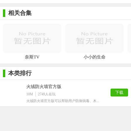
相关合集
奈斯TV
小小的生命
本类排行
火绒防火墙官方版
下载
10M
2749
人在玩
火绒防火墙官方版可以帮助用户防御病毒、木...
Avira Free Antivirus免费版
下载
111M
2632
人在玩
小伙伴我听说你被电脑病毒困扰?Avira...