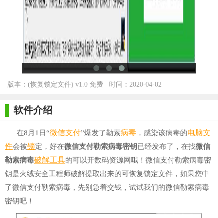
版本：(恢复锁定文件) v1.0 免费
时间：2020-04-02
版 for Winall
软件介绍
微信
支付
病毒
电脑文
在8月1日“
”爆发了勒索
，感染该病毒的
件
锁
会被
定，好在
微信支付勒索病毒密钥
已经发布了，在找
微信
破解
工具
勒索病毒
的可以开数码资源网哦！微信支付勒索病毒密
钥是火绒安全工程师破解提取出来的可恢复锁定文件，如果您中
了微信支付勒索病毒，先别急着交钱，试试我们的微信勒索病毒
密钥吧！