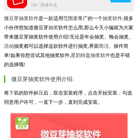
1M / 简体中文
微豆芽抽奖软件
是一款适用
范围
非常广的一个
抽奖软件
,很多
小伙伴想知道微豆芽
抽奖
软件怎么用,那么今天小编就为大家
带来微豆芽抽奖软件使用介绍!无论是年会抽奖、晚会抽奖、
活动
抽奖都可以选择这款软件进行抽奖,界面
简洁
、操作简
单!如果你想尝试其他抽奖软件,
星韵转盘抽奖软件
也是不错
的选择哦!
微豆芽抽奖软件使用介绍:
将
下载
的软件
解压
后，双击安装程序，点击开始安装，勾选
同意用户许可，一直下一步，直到完成安装。