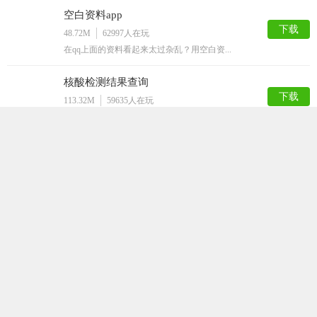
空白资料app
下载
48.72M
62997
人在玩
在qq上面的资料看起来太过杂乱？用空白资...
核酸检测结果查询
下载
113.32M
59635
人在玩
核酸检测结果查询app是针对检测新冠病毒...
花秀神器破解安卓版
下载
103.63M
53748
人在玩
你喜欢追剧吗？想看各种免费的影视资源吗？...
e站APP安卓版
下载
52.80M
49953
人在玩
对于喜欢玩看漫画的人来说。e站APP安卓...
中国人寿易学堂APP
下载
100.61M
44694
人在玩