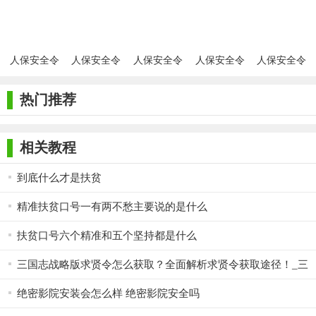
中国人保财险的内部员工还是其他领域的用户，都可以通过这款
软件获得全面的安全保护。如果您正在寻找一款可靠的手机安全
软件，人保安全令无疑是一个值得推荐的选择。
人保安全令
人保安全令
人保安全令
人保安全令
人保安全令
app最新版本
官网
最新版
客户端
热门推荐
相关教程
到底什么才是扶贫
精准扶贫口号一有两不愁主要说的是什么
扶贫口号六个精准和五个坚持都是什么
三国志战略版求贤令怎么获取？全面解析求贤令获取途径！_三
国志...
绝密影院安装会怎么样 绝密影院安全吗