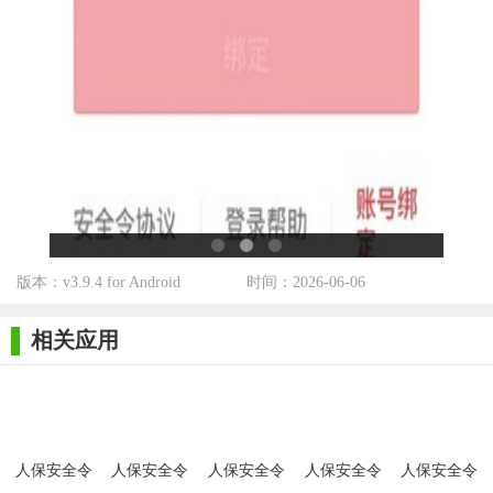
【人保安全令手机版用法】
1. 下载安装：在手机应用商店搜索“人保安全令”并下载安
装。
2. 注册登录：打开应用后，按照提示进行注册和登录。如果
是中国人保财险的内部员工，可以使用员工账号进行登录。
3. 绑定账号：在应用中绑定需要保护的账号，如银行账号、
社交媒体账号等。
4. 生成动态密码：在需要登录账号时，打开人保安全令，生
版本：v3.9.4 for Android
时间：2026-06-06
成动态密码并输入到登录界面。
相关应用
5. 享受安全服务：使用人保安全令提供的各种安全功能，如
垃圾短信过滤、手机加速等。
【人保安全令手机版推荐】
人保安全令手机版以其高安全性、便捷操作和全面防护的特
人保安全令
人保安全令
人保安全令
人保安全令
人保安全令
点，成为众多用户保护个人隐私和信息安全的首选工具。无论是
安卓版
app
正式版本
app官方