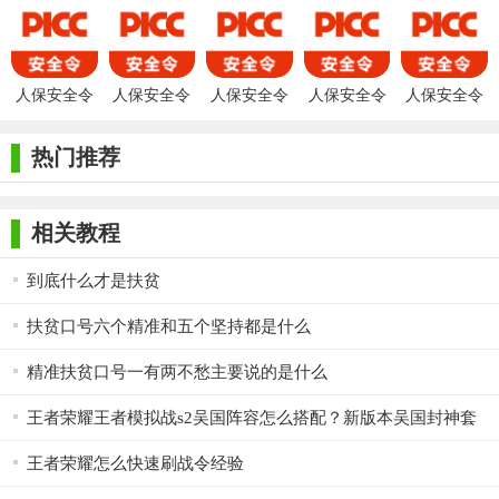
的功能和服务，满足了用户多样化的需求。虽然在使用过程中可
能会遇到一些操作困难或错误提示，但用户可以通过致电24小时
客户服务热线或查看应用内的帮助文档来解决问题。总体来说，
人保安全令
人保安全令
人保安全令
人保安全令
人保安全令
人保安全令最新版是一款值得推荐的保险安全认证工具。
手机版
官网
客户端
热门推荐
相关教程
到底什么才是扶贫
扶贫口号六个精准和五个坚持都是什么
精准扶贫口号一有两不愁主要说的是什么
王者荣耀王者模拟战s2吴国阵容怎么搭配？新版本吴国封神套
路怎么玩？
王者荣耀怎么快速刷战令经验