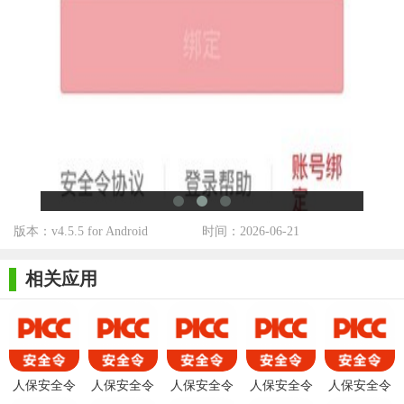
5. 账户管理：支持用户查看自己的账户信息，包括账户余
额、交易记录等。
【人保安全令最新版说明】
1. 下载安装：用户可以通过应用商店或官方网站下载并安装
人保安全令应用。
2. 注册登录：首次使用时，用户需要进行注册并登录账户。
3. 身份认证：完成注册后，用户需要进行身份认证，确保账
户的安全性。
版本：v4.5.5 for Android
时间：2026-06-21
4. 设置验证方式：用户可以根据自己的喜好和需求，选择适
相关应用
合自己的验证方式，如动态验证码、指纹识别等。
【人保安全令最新版点评】
人保安全令最新版以其多重安全验证、实时监控与预警、便
捷的密码管理、全面的交易授权以及个性化设置等特点，为用户
人保安全令
人保安全令
人保安全令
人保安全令
人保安全令
提供了更安全、便捷的保险服务体验。同时，该应用还支持丰富
app最新版本
app
app官方
安卓版
正式版本