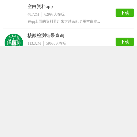
空白资料app
下载
48.72M
62997
人在玩
在qq上面的资料看起来太过杂乱？用空白资...
核酸检测结果查询
下载
113.32M
59635
人在玩
核酸检测结果查询app是针对检测新冠病毒...
花秀神器破解安卓版
下载
103.63M
53747
人在玩
你喜欢追剧吗？想看各种免费的影视资源吗？...
e站APP安卓版
下载
52.80M
49951
人在玩
对于喜欢玩看漫画的人来说。e站APP安卓...
中国人寿易学堂APP
下载
100.61M
44691
人在玩